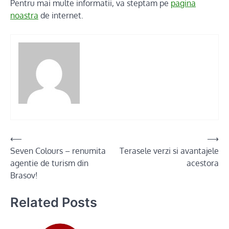
Pentru mai multe informatii, va steptam pe
pagina
noastra
de internet.
Post
⟵
⟶
Seven Colours – renumita
Terasele verzi si avantajele
navigation
agentie de turism din
acestora
Brasov!
Related Posts