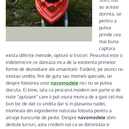
Stim, toti
au aceasi
dorinta, iar
pentru a
putea
prinde cea
mai buna
captura
exista diferite metode, optiuni si trucuri. Pescuitul este o
indeletnicire ce dateaza inca de la existenta primelor
forme de dezvoltare ale umanitatii. Evident, pe atunci nu
existau undite, fire de guta sau momeli speciale, iar
despre folosirea unor
navomodele
nici nu se putea
discuta. Ei bine, iata ca pescarul modern are parte si de
niste “ajutoare” care ii pot usura munca de a gasi cel mai
bun loc de dat cu undita dar si in plasarea nadei,
momeala din ingrediente naturala folosita pentru a
atrage bancurile de peste. Despre
navomodele
stim
destule lucruri, asta credem noi ca se datoreaza si