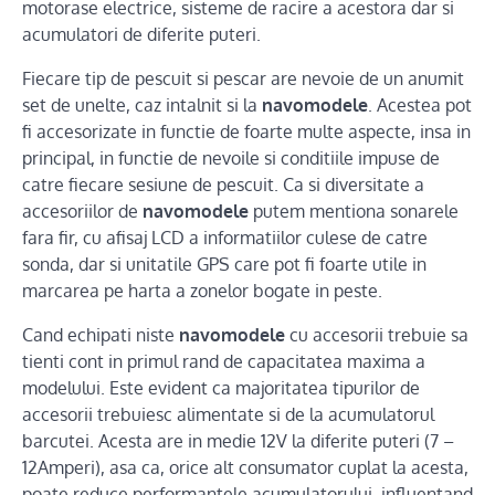
motorase electrice, sisteme de racire a acestora dar si
acumulatori de diferite puteri.
Fiecare tip de pescuit si pescar are nevoie de un anumit
set de unelte, caz intalnit si la
navomodele
. Acestea pot
fi accesorizate in functie de foarte multe aspecte, insa in
principal, in functie de nevoile si conditiile impuse de
catre fiecare sesiune de pescuit. Ca si diversitate a
accesoriilor de
navomodele
putem mentiona sonarele
fara fir, cu afisaj LCD a informatiilor culese de catre
sonda, dar si unitatile GPS care pot fi foarte utile in
marcarea pe harta a zonelor bogate in peste.
Cand echipati niste
navomodele
cu accesorii trebuie sa
tienti cont in primul rand de capacitatea maxima a
modelului. Este evident ca majoritatea tipurilor de
accesorii trebuiesc alimentate si de la acumulatorul
barcutei. Acesta are in medie 12V la diferite puteri (7 –
12Amperi), asa ca, orice alt consumator cuplat la acesta,
poate reduce performantele acumulatorului, influentand