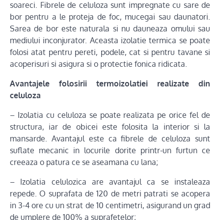
soareci. Fibrele de celuloza sunt impregnate cu sare de
bor pentru a le proteja de foc, mucegai sau daunatori.
Sarea de bor este naturala si nu dauneaza omului sau
mediului inconjurator. Aceasta izolatie termica se poate
folosi atat pentru pereti, podele, cat si pentru tavane si
acoperisuri si asigura si o protectie fonica ridicata.
Avantajele folosirii termoizolatiei realizate din
celuloza
– Izolatia cu celuloza se poate realizata pe orice fel de
structura, iar de obicei este folosita la interior si la
mansarde. Avantajul este ca fibrele de celuloza sunt
suflate mecanic in locurile dorite printr-un furtun ce
creeaza o patura ce se aseamana cu lana;
– Izolatia celulozica are avantajul ca se instaleaza
repede. O suprafata de 120 de metri patrati se acopera
in 3-4 ore cu un strat de 10 centimetri, asigurand un grad
de umplere de 100% a suprafetelor;