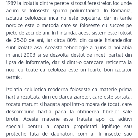
1989 la izolatia dintre perete si tocul ferestrelor, loc unde
acum se foloseste spuma poliuretanica. In Romania,
izolatia celulozica inca nu este populara, dar in tarile
nordice este o metoda care se foloseste cu succes pe
piete de zeci de ani. In Finlanda, acest sistem este folosit
de 25-30 de ani, iar circa 80% din casele finlandezilor
sunt izolate asa. Aceasta tehnologie a ajuns la noi abia
in anul 2003 si se dezvolta destul de incet, partial din
lipsa de informatie, dar si dintr-o oarecare reticenta la
nou, cu toate ca celuloza este un foarte bun izolator
termic.
Izolatia celulozica moderna foloseste ca materie prima
hartia rezultata din reciclarea ziarelor, care este sortata,
tocata marunt si bagata apoi intr-o moara de tocat, care
descompune hartia pana la obtinerea fibrelor sale
brute. Acesta materie este tratata apoi cu aditivi
speciali pentru a capata proprietati ignifuge sau
protectie fata de daunatori, cum ar fi insecte sau