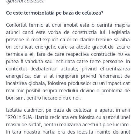
ajutorul celulozei.
Ce este termoizolatia pe baza de celuloza?
Confortul termic al unui imobil este o cerinta majora
atunci cand este vorba de constructia lui. Legislatia
prevede in mod explicit ca orice cladire trebuie sa aiba
un certificat energetic care sa ateste gradul de izolare
termica a ei, fara de care respectiva constructie nu va
putea fi vanduta sau inchiriata catre terte persoane. In
contextul dezbaterilor actuale, privind eficientizarea
energetica, dar si al ingrijorarii privind fenomenul de
incalzirea globala, folosirea produselor cu un impact cat
mai mic posibil asupra mediului devine o problema de
bun simt pentru fiecare dintre noi.
Izolatia cladirilor, pe baza de celuloza, a aparut in anii
1920 in SUA. Hartia reciclata era folosita cu ajutorul unei
masini de suflat, pentru realizarea acestui tip de lucrare.
In tara noastra hartia era des folosita inainte de anul