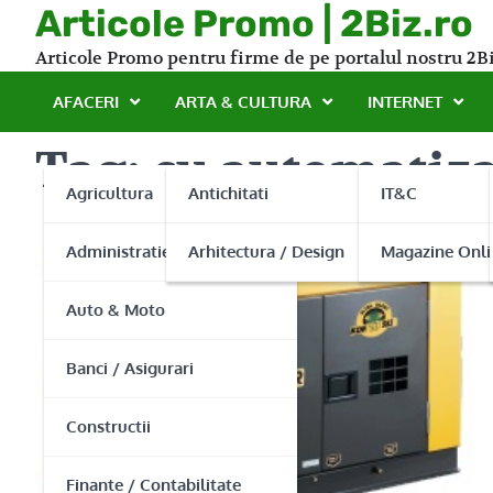
Skip
Articole Promo | 2Biz.ro
to
Articole Promo pentru firme de pe portalul nostru 2Bi
content
AFACERI
ARTA & CULTURA
INTERNET
Tag:
cu automatiz
Agricultura
Antichitati
IT&C
Administratie Publica
Arhitectura / Design
Magazine Onli
Auto & Moto
Banci / Asigurari
Constructii
Finante / Contabilitate