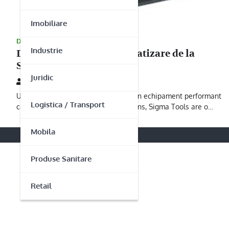
Imobiliare
DISTRIBUITORI
Industrie
De ce generator cu automatizare de la
Sigma Tools
Juridic
02/03/2015
Un generator cu automatizare este un echipament performant
Logistica / Transport
care trebuie ales cu grija. In acest sens, Sigma Tools are o…
Mobila
Produse Sanitare
Retail