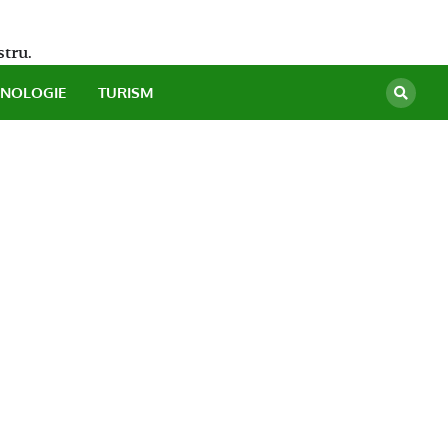
stru.
HNOLOGIE
TURISM