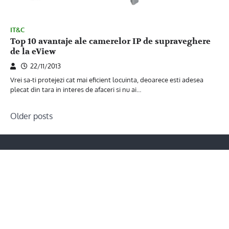
IT&C
Top 10 avantaje ale camerelor IP de supraveghere
de la eView
22/11/2013
Vrei sa-ti protejezi cat mai eficient locuinta, deoarece esti adesea
plecat din tara in interes de afaceri si nu ai…
Posts
Older posts
navigation