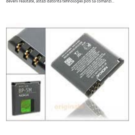
deveni realitate, astazi datorita tehnologiei poti sa comanzi…