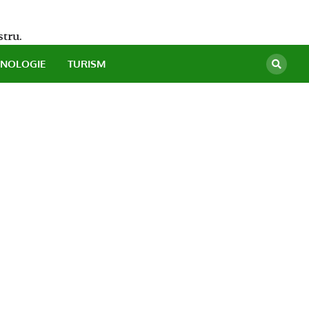
stru.
HNOLOGIE
TURISM