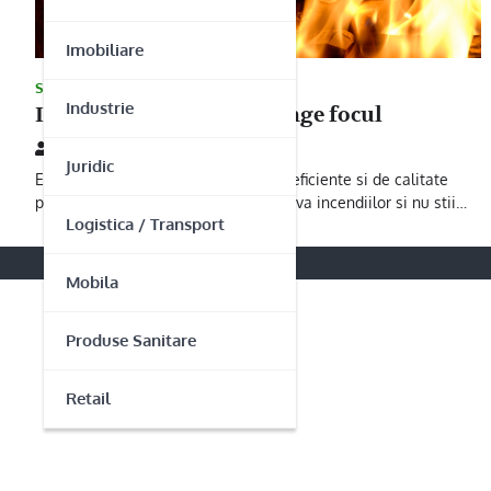
Imobiliare
SERVICII
Industrie
Industrial Cruman iti stinge focul
16/09/2013
Juridic
Esti in cautarea unor solutii cat mai eficiente si de calitate
privind mijloacele de aparare impotriva incendiilor si nu stii…
Logistica / Transport
Mobila
Produse Sanitare
Retail