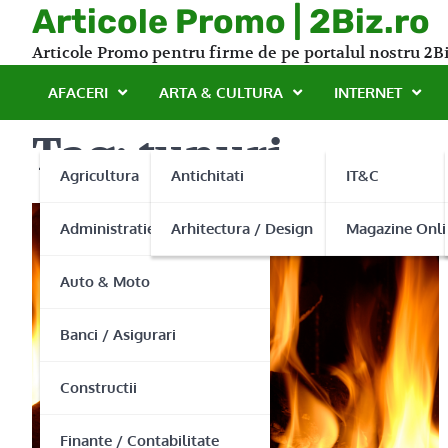
Skip
Articole Promo | 2Biz.ro
to
Articole Promo pentru firme de pe portalul nostru 2Bi
content
AFACERI
ARTA & CULTURA
INTERNET
Tag:
tunuri
Agricultura
Antichitati
IT&C
Administratie Publica
Arhitectura / Design
Magazine Onli
Auto & Moto
Banci / Asigurari
Constructii
Finante / Contabilitate