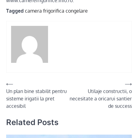
www.camerefrigorifice.info.ro.
Tagged
camera frigorifica congelare
Post
⟵
⟶
Un plan bine stabilit pentru
Utilaje constructii, o
navigation
sisteme irigatii la pret
necesitate a oricarui santier
accesibil
de success
Related Posts