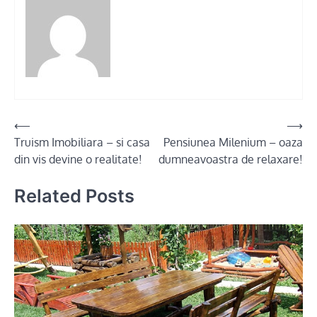
Post
⟵
⟶
Truism Imobiliara – si casa
Pensiunea Milenium – oaza
navigation
din vis devine o realitate!
dumneavoastra de relaxare!
Related Posts