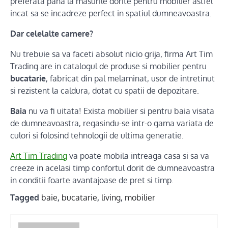
preferata pana la masurile dorite pentru mobilier astfel
incat sa se incadreze perfect in spatiul dumneavoastra.
Dar celelalte camere?
Nu trebuie sa va faceti absolut nicio grija, firma Art Tim
Trading are in catalogul de produse si mobilier pentru
bucatarie
, fabricat din pal melaminat, usor de intretinut
si rezistent la caldura, dotat cu spatii de depozitare.
Baia
nu va fi uitata! Exista mobilier si pentru baia visata
de dumneavoastra, regasindu-se intr-o gama variata de
culori si folosind tehnologii de ultima generatie.
Art Tim Trading
va poate mobila intreaga casa si sa va
creeze in acelasi timp confortul dorit de dumneavoastra
in conditii foarte avantajoase de pret si timp.
Tagged
baie
,
bucatarie
,
living
,
mobilier