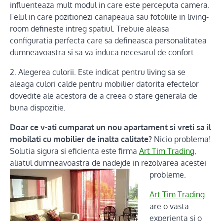
influenteaza mult modul in care este perceputa camera.
Felul in care pozitionezi canapeaua sau fotoliile in living-
room defineste intreg spatiul. Trebuie aleasa
configuratia perfecta care sa defineasca personalitatea
dumneavoastra si sa va induca necesarul de confort.
2. Alegerea culorii. Este indicat pentru living sa se
aleaga culori calde pentru mobilier datorita efectelor
dovedite ale acestora de a creea o stare generala de
buna dispozitie.
Doar ce v-ati cumparat un nou apartament si vreti sa il
mobilati cu mobilier de inalta calitate?
Nicio problema!
Solutia sigura si eficienta este firma
Art Tim Trading
,
aliatul dumneavoastra de nadejde in rezolvarea acestei
probl
eme.
Art Tim Trading
are o vasta
experienta si o