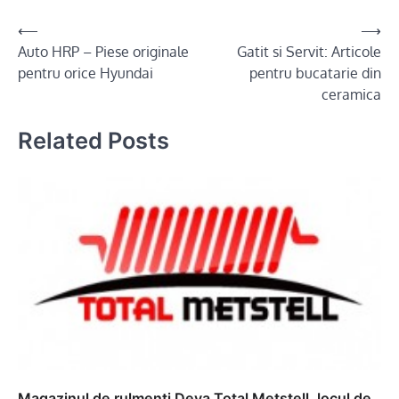
Post
⟵
⟶
Auto HRP – Piese originale
Gatit si Servit: Articole
navigation
pentru orice Hyundai
pentru bucatarie din
ceramica
Related Posts
Magazinul de rulmenti Deva Total Metstell, locul de