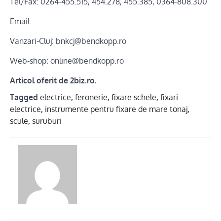
Tel/Fax: 0264-455.515, 454.278, 455.385, 0364-808.300
Email:
Vanzari-Cluj: bnkcj@bendkopp.ro
Web-shop: online@bendkopp.ro
Articol oferit de 2biz.ro.
Tagged
electrice
,
feronerie
,
fixare schele
,
fixari
electrice
,
instrumente pentru fixare de mare tonaj
,
scule
,
suruburi