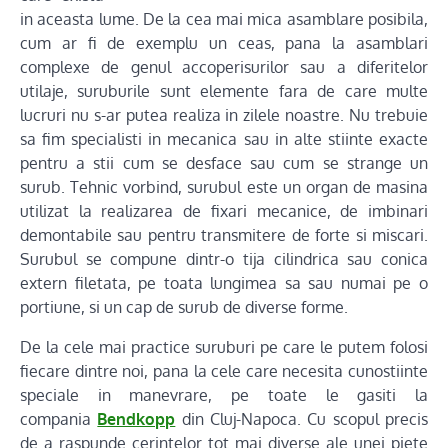
in aceasta lume. De la cea mai mica asamblare posibila,
cum ar fi de exemplu un ceas, pana la asamblari
complexe de genul accoperisurilor sau a diferitelor
utilaje, suruburile sunt elemente fara de care multe
lucruri nu s-ar putea realiza in zilele noastre. Nu trebuie
sa fim specialisti in mecanica sau in alte stiinte exacte
pentru a stii cum se desface sau cum se strange un
surub. Tehnic vorbind, surubul este un organ de masina
utilizat la realizarea de fixari mecanice, de imbinari
demontabile sau pentru transmitere de forte si miscari.
Surubul se compune dintr-o tija cilindrica sau conica
extern filetata, pe toata lungimea sa sau numai pe o
portiune, si un cap de surub de diverse forme.
De la cele mai practice suruburi pe care le putem folosi
fiecare dintre noi, pana la cele care necesita cunostiinte
speciale in manevrare, pe toate le gasiti la
compania
Bendkopp
din Cluj-Napoca. Cu scopul precis
de a raspunde cerintelor tot mai diverse ale unei piete