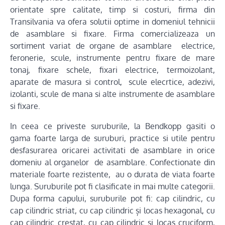
orientate spre calitate, timp si costuri, firma din
Transilvania va ofera solutii optime in domeniul tehnicii
de asamblare si fixare. Firma comercializeaza un
sortiment variat de organe de asamblare electrice,
feronerie, scule, instrumente pentru fixare de mare
tonaj, fixare schele, fixari electrice, termoizolant,
aparate de masura si control, scule elecrtice, adezivi,
izolanti, scule de mana si alte instrumente de asamblare
si fixare.
In ceea ce priveste suruburile, la Bendkopp gasiti o
gama foarte larga de suruburi, practice si utile pentru
desfasurarea oricarei activitati de asamblare in orice
domeniu al organelor de asamblare. Confectionate din
materiale foarte rezistente, au o durata de viata foarte
lunga. Suruburile pot fi clasificate in mai multe categorii.
Dupa forma capului, suruburile pot fi: cap cilindric, cu
cap cilindric striat, cu cap cilindric și locas hexagonal, cu
cap cilindric crestat, cu cap cilindric si locas cruciform,