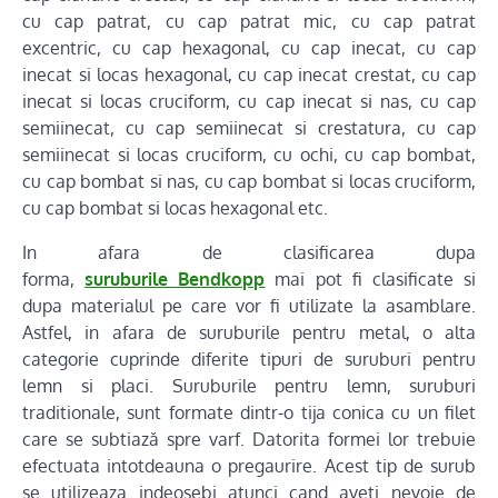
cu cap patrat, cu cap patrat mic, cu cap patrat
excentric, cu cap hexagonal, cu cap inecat, cu cap
inecat si locas hexagonal, cu cap inecat crestat, cu cap
inecat si locas cruciform, cu cap inecat si nas, cu cap
semiinecat, cu cap semiinecat si crestatura, cu cap
semiinecat si locas cruciform, cu ochi, cu cap bombat,
cu cap bombat si nas, cu cap bombat si locas cruciform,
cu cap bombat si locas hexagonal etc.
In afara de clasificarea dupa
forma,
suruburile Bendkopp
mai pot fi clasificate si
dupa materialul pe care vor fi utilizate la asamblare.
Astfel, in afara de suruburile pentru metal, o alta
categorie cuprinde diferite tipuri de suruburi pentru
lemn si placi. Suruburile pentru lemn, suruburi
traditionale, sunt formate dintr-o tija conica cu un filet
care se subtiază spre varf. Datorita formei lor trebuie
efectuata intotdeauna o pregaurire. Acest tip de surub
se utilizeaza indeosebi atunci cand aveti nevoie de