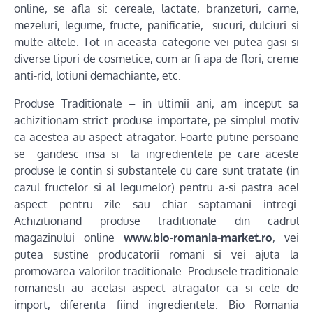
online, se afla si: cereale, lactate, branzeturi, carne,
mezeluri, legume, fructe, panificatie, sucuri, dulciuri si
multe altele. Tot in aceasta categorie vei putea gasi si
diverse tipuri de cosmetice, cum ar fi apa de flori, creme
anti-rid, lotiuni demachiante, etc.
Produse Traditionale – in ultimii ani, am inceput sa
achizitionam strict produse importate, pe simplul motiv
ca acestea au aspect atragator. Foarte putine persoane
se gandesc insa si la ingredientele pe care aceste
produse le contin si substantele cu care sunt tratate (in
cazul fructelor si al legumelor) pentru a-si pastra acel
aspect pentru zile sau chiar saptamani intregi.
Achizitionand produse traditionale din cadrul
magazinului online
www.bio-romania-market.ro
, vei
putea sustine producatorii romani si vei ajuta la
promovarea valorilor traditionale. Produsele traditionale
romanesti au acelasi aspect atragator ca si cele de
import, diferenta fiind ingredientele. Bio Romania