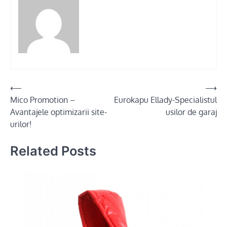
Post
⟵
⟶
Mico Promotion –
Eurokapu Ellady-Specialistul
navigation
Avantajele optimizarii site-
usilor de garaj
urilor!
Related Posts