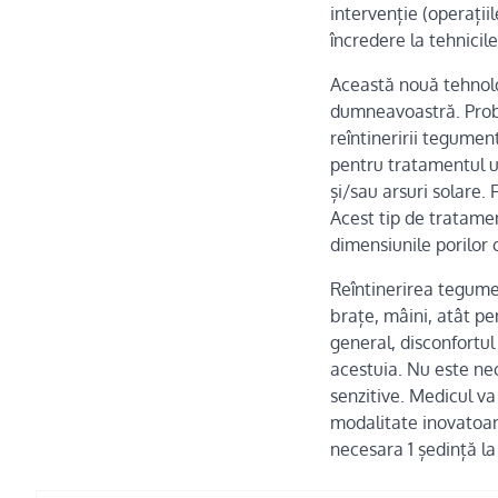
intervenție (operații
încredere la tehnicil
Această nouă tehnolo
dumneavoastră. Proba
reîntineririi tegumen
pentru tratamentul un
și/sau arsuri solare.
Acest tip de tratame
dimensiunile porilor c
Reîntinerirea tegumen
brațe, mâini, atât pe
general, disconfortul
acestuia. Nu este ne
senzitive. Medicul v
modalitate inovatoare
necesara 1 ședință la 