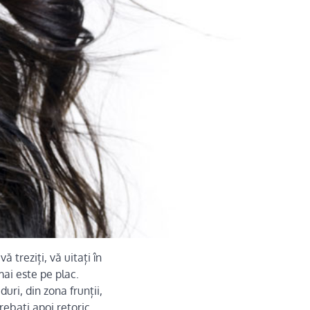
 treziți, vă uitați în
mai este pe plac.
uri, din zona frunții,
trebați apoi retoric