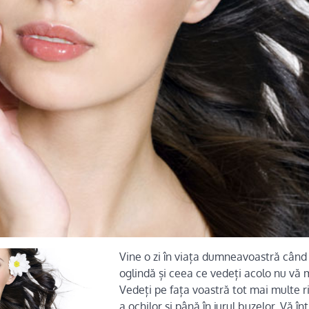
Vine o zi în viața dumneavoastră când vă
oglindă și ceea ce vedeți acolo nu vă 
Vedeți pe fața voastră tot mai multe rid
a ochilor și până în jurul buzelor. Vă în