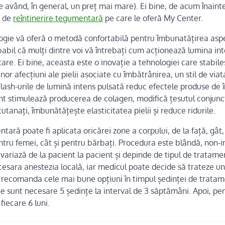
le având, în general, un preț mai mare). Ei bine, de acum înaint
e de
reîntinerire tegumentară
pe care le oferă My Center.
gie vă oferă o metodă confortabilă pentru îmbunatățirea aspec
bil că mulți dintre voi vă întrebați cum acționează lumina int
tare. Ei bine, aceasta este o inovație a tehnologiei care stabil
or afecțiuni ale pielii asociate cu îmbătrânirea, un stil de vi
 Flash-urile de lumină intens pulsată reduc efectele produse de î
nt stimulează producerea de colagen, modifică țesutul conjunc
utanați, îmbunătățește elasticitatea pielii și reduce ridurile.
tară poate fi aplicata oricărei zone a corpului, de la față, gât,
ntru femei, cât și pentru bărbați. Procedura este blândă, non-in
 variază de la pacient la pacient și depinde de tipul de tratam
cesara anestezia locală, iar medicul poate decide să trateze un
a recomanda cele mai bune opțiuni în timpul ședinței de trata
 sunt necesare 5 ședințe la interval de 3 săptămâni. Apoi, pen
fiecare 6 luni.