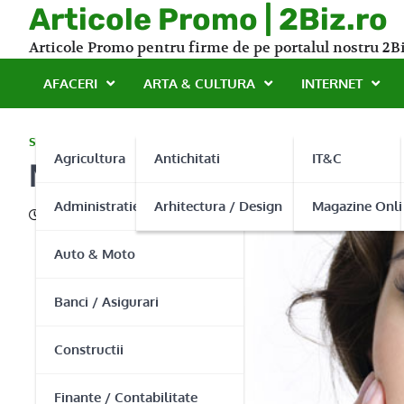
Skip
Articole Promo | 2Biz.ro
to
Articole Promo pentru firme de pe portalul nostru 2Bi
content
AFACERI
ARTA & CULTURA
INTERNET
SANATATE
Agricultura
Antichitati
IT&C
My Center – Reîntinerire
Administratie Publica
Arhitectura / Design
Magazine Onli
13/01/2013
Auto & Moto
Banci / Asigurari
Constructii
Finante / Contabilitate