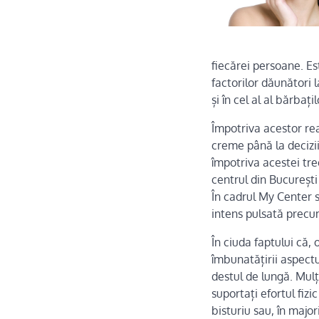
fiecărei persoane. Es
factorilor dăunători l
și în cel al al bărbaț
Împotriva acestor rea
creme până la decizii
împotriva acestei tre
centrul din București 
În cadrul My Center s
intens pulsată precum
În ciuda faptului că, 
îmbunatățirii aspect
destul de lungă. Mulț
suportați efortul fizi
bisturiu sau, în majo