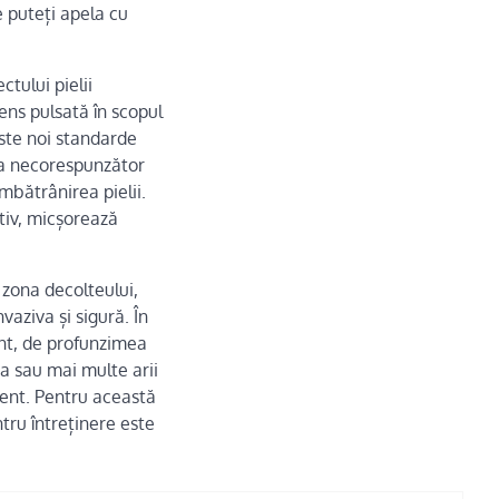
e puteți apela cu
tului pielii
ens pulsată în scopul
este noi standarde
ata necorespunzător
mbătrânirea pielii.
tiv, micșorează
 zona decolteului,
vaziva și sigură. În
ent, de profunzimea
a sau mai multe arii
ment. Pentru această
tru întreținere este