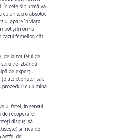
. În cele din urmă vă
ce cu un lucru absolut
iu, apare în viața
impul și în urma
n cazul femeilor, cât
 de la tot felul de
u sorți de izbândă
hipă de experți,
e ale clienților săi.
ă, proceduri cu lumină
elul fetei, in sensul
a de recuperare
nteți dispuși să
isește) și frica de
o astfel de