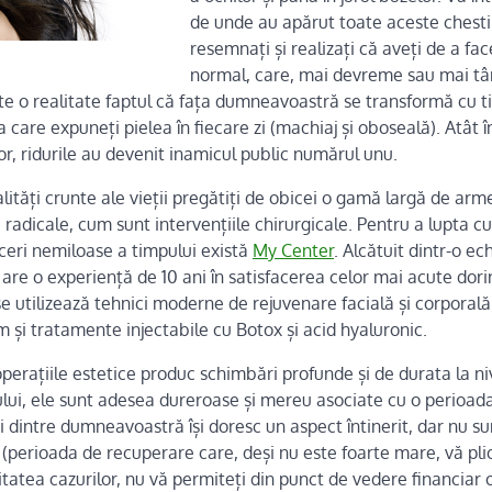
de unde au apărut toate aceste chestii
resemnați și realizați că aveți de a fa
normal, care, mai devreme sau mai târz
te o realitate faptul că fața dumneavoastră se transformă cu t
a care expuneți pielea în fiecare zi (machiaj și oboseală). Atât î
ilor, ridurile au devenit inamicul public numărul unu.
lități crunte ale vieții pregătiți de obicei o gamă largă de arme,
 radicale, cum sunt intervențiile chirurgicale. Pentru a lupta c
ceri nemiloase a timpului există
My Center
. Alcătuit dintr-o ec
are o experiență de 10 ani în satisfacerea celor mai acute dorinț
e utilizează tehnici moderne de rejuvenare facială și corporal
 și tratamente injectabile cu Botox și acid hyaluronic.
operațiile estetice produc schimbări profunde și de durata la niv
ului, ele sunt adesea dureroase și mereu asociate cu o perioad
i dintre dumneavoastră își doresc un aspect întinerit, dar nu su
c (perioada de recuperare care, deși nu este foarte mare, vă plict
ritatea cazurilor, nu vă permiteți din punct de vedere financiar 