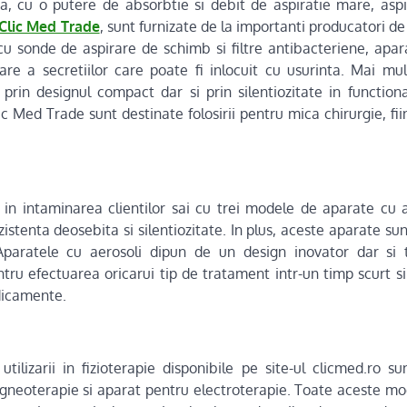
ta, cu o putere de absorbtie si debit de aspiratie mare, aspi
Clic Med Trade
, sunt furnizate de la importanti producatori de 
cu sonde de aspirare de schimb si filtre antibacteriene, apar
are a secretiilor care poate fi inlocuit cu usurinta. Mai mu
rin designul compact dar si prin silentiozitate in function
lic Med Trade sunt destinate folosirii pentru mica chirurgie, fi
in intaminarea clientilor sai cu trei modele de aparate cu a
zistenta deosebita si silentiozitate. In plus, aceste aparate su
 Aparatele cu aerosoli dipun de un design inovator dar si 
ntru efectuarea oricarui tip de tratament intr-un timp scurt s
dicamente.
utilizarii in fizioterapie disponibile pe site-ul clicmed.ro su
neoterapie si aparat pentru electroterapie. Toate aceste mod