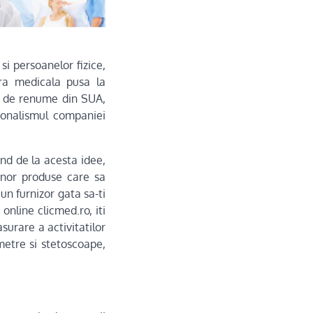
 si persoanelor fizice,
ra medicala pusa la
ri de renume din SUA,
ionalismul companiei
nd de la acesta idee,
unor produse care sa
un furnizor gata sa-ti
online clicmed.ro, iti
urare a activitatilor
metre si stetoscoape,