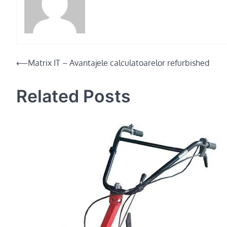
Post
⟵
Matrix IT – Avantajele calculatoarelor refurbished
navigation
Related Posts