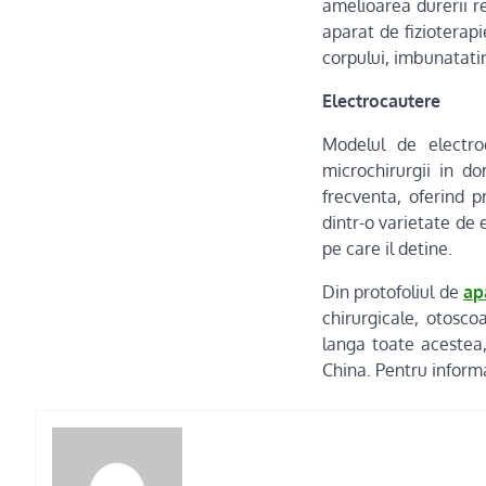
amelioarea durerii r
aparat de fizioterapi
corpului, imbunatatin
Electrocautere
Modelul de electro
microchirurgii in d
frecventa, oferind p
dintr-o varietate de 
pe care il detine.
Din protofoliul de
ap
chirurgicale, otosco
langa toate acestea
China. Pentru informa