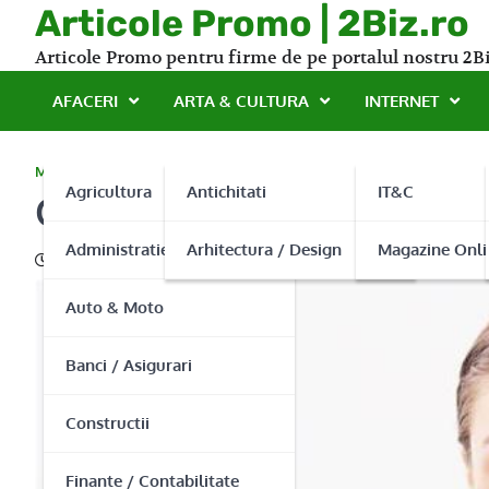
Skip
Articole Promo | 2Biz.ro
to
Articole Promo pentru firme de pe portalul nostru 2Bi
content
AFACERI
ARTA & CULTURA
INTERNET
MAGAZINE ONLINE
,
SANATATE
Agricultura
Antichitati
IT&C
Clic Med Trade – Aparatu
Administratie Publica
Arhitectura / Design
Magazine Onli
27/02/2014
Auto & Moto
Banci / Asigurari
Constructii
Finante / Contabilitate