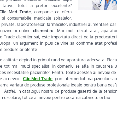
litative, totul la preturi excelente?
Clic Med Trade
, companie ce ofera
si consumabile medicale spitalelor,
r private, laboratoarelor, farmaciilor, industriei alimentare dar
gazinului online
clicmed.ro
. Mai mult decat atat, aparatu
ed Trade clientilor sai, este importata direct de la producato
Europa, un argument in plus ce vine sa confirme atat profes
te produselor oferite.
de calitate depind in primul rand de aparatura adecvata. Pleca
ce tot mai multi specialisti in domeniu se afla in cautarea 
es necesitatile pacientilor. Pentru toate acestea ai nevoie de 
re ai nevoie.
Clic Med Trade
, prin intermediul magazinului sau 
 gama variata de produse profesionale ideale pentru buna desfas
. Astfel, in catalogul nostru de produse gasesti de la tensio
 musculare, tot ce ai nevoie pentru dotarea cabinetului tau.