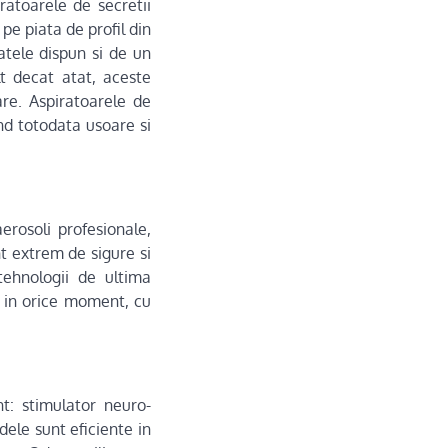
ratoarele de secretii
pe piata de profil din
atele dispun si de un
lt decat atat, aceste
are. Aspiratoarele de
ind totodata usoare si
erosoli profesionale,
nt extrem de sigure si
tehnologii de ultima
i in orice moment, cu
nt: stimulator neuro-
ele sunt eficiente in