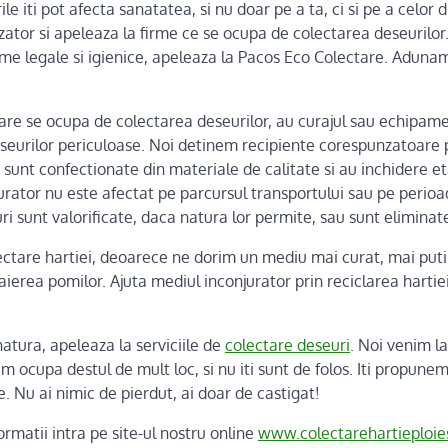
le iti pot afecta sanatatea, si nu doar pe a ta, ci si pe a celor d
ator si apeleaza la firme ce se ocupa de colectarea deseurilor
rme legale si igienice, apeleaza la Pacos Eco Colectare. Adunam 
re se ocupa de colectarea deseurilor, au curajul sau echipam
seurilor periculoase. Noi detinem recipiente corespunzatoare 
 sunt confectionate din materiale de calitate si au inchidere eta
rator nu este afectat pe parcursul transportului sau pe perioad
ri sunt valorificate, daca natura lor permite, sau sunt eliminate
ctare hartiei, deoarece ne dorim un mediu mai curat, mai puti
ierea pomilor. Ajuta mediul inconjurator prin reciclarea hartiei
natura, apeleaza la serviciile de
colectare deseuri
. Noi venim l
m ocupa destul de mult loc, si nu iti sunt de folos. Iti propunem 
e. Nu ai nimic de pierdut, ai doar de castigat!
rmatii intra pe site-ul nostru online
www.colectarehartieploies