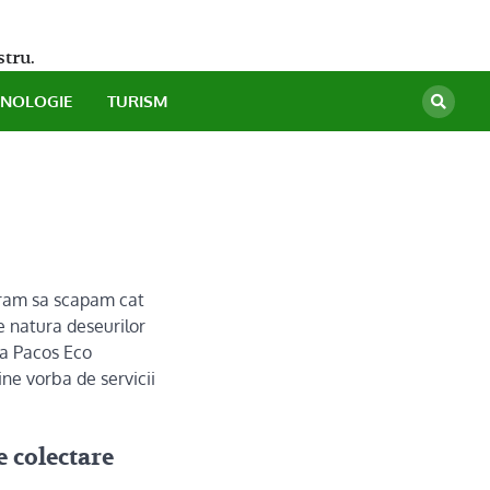
stru.
HNOLOGIE
TURISM
eram sa scapam cat
e natura deseurilor
ma Pacos Eco
ne vorba de servicii
e colectare