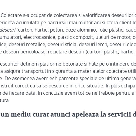
lectare s-a ocupat de colectarea si valorificarea deseurilor d
erienta acumulata pe parcursul mai multor ani si ofera clientil
deseuri
(carton, hartie, peturi, doze aluminiu, folie plastic, cauci
cumulatori, electrocasnice, plastic compozit, uleiuri de motor, d
ice, deseuri metalice, deseuri sticla, deseuri lemn, deseuri elec
e deseuri periculoase, reciclare deseuri (carton, plastic, hartie, 
eseurilor detinem platforme betonate si hale pe o intindere 
 a asigura transportul in siguranta a materialelor colectate ut
one. De asemenea avem echipamente speciale de ultima generat
struit corect ca sa se descurce in orice situatie. In plus echip
 de fiecare data. In concluzie avem tot ce ne trebuie pentru a c
tura.
 un mediu curat atunci apeleaza la servicii 