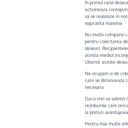
In primul rand deseuri
actioneaza corespunz
sa se realizeze in no
siguranta maxima.
Nu multe companii ca
pentru colectarea de
deseuri. Recipientele
acesta mediul inconju
Ulterior aceste deseu
Ne ocupam si de cole
care se diminueaza ta
necesara.
Daca vrei sa salvezi 
reziduurile care oricu
la preturi avantajoas
Pentru mai multe info