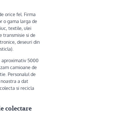
e orice fel. Firma
or o gama larga de
uc, textile, ulei
e transmisie si de
tronice, deseuri din
sticla).
de aproximativ 5000
ilizam camioane de
ie. Personalul de
a noastra a dat
olecta si recicla
de colectare