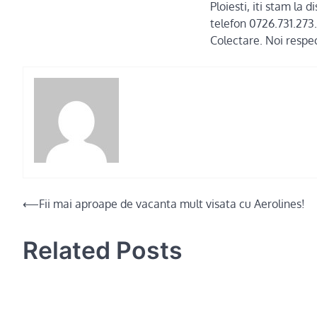
Ploiesti, iti stam la 
telefon 0726.731.273.
Colectare. Noi respec
Post
⟵
Fii mai aproape de vacanta mult visata cu Aerolines!
navigation
Related Posts