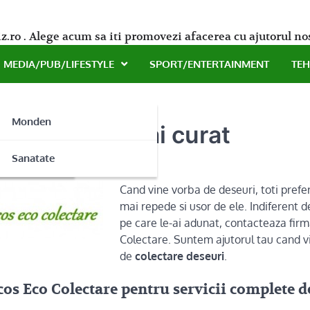
z.ro . Alege acum sa iti promovezi afacerea cu ajutorul no
MEDIA/PUB/LIFESTYLE
SPORT/ENTERTAINMENT
TE
Monden
ru un mediu mai curat
ne
Sanatate
Cand vine vorba de deseuri, toti pref
mai repede si usor de ele. Indiferent d
pe care le-ai adunat, contacteaza fir
Colectare. Suntem ajutorul tau cand vi
de
colectare deseuri
.
cos Eco Colectare pentru servicii complete d