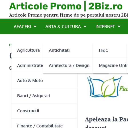
Skip
Articole Promo | 2Biz.ro
to
Articole Promo pentru firme de pe portalul nostru 2Bi
content
AFACERI
ARTA & CULTURA
INTERNET
PROMO
Agricultura
Antichitati
IT&C
Colectare deseuri – pent
Administratie Publica
Arhitectura / Design
Magazine Onli
13/03/2015
Auto & Moto
Banci / Asigurari
Constructii
Apeleaza la Pa
Finante / Contabilitate