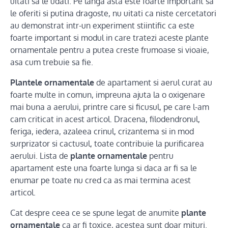
uitati sa le udati. Pe langa asta este foarte important sa
le oferiti si putina dragoste, nu uitati ca niste cercetatori
au demonstrat intr-un experiment stiintific ca este
foarte important si modul in care tratezi aceste plante
ornamentale pentru a putea creste frumoase si vioaie,
asa cum trebuie sa fie.
Plantele ornamentale
de apartament si aerul curat au
foarte multe in comun, impreuna ajuta la o oxigenare
mai buna a aerului, printre care si ficusul, pe care l-am
cam criticat in acest articol. Dracena, filodendronul,
feriga, iedera, azaleea crinul, crizantema si in mod
surprizator si cactusul, toate contribuie la purificarea
aerului. Lista de
plante ornamentale
pentru
apartament este una foarte lunga si daca ar fi sa le
enumar pe toate nu cred ca as mai termina acest
articol.
Cat despre ceea ce se spune legat de anumite
plante
ornamentale
ca ar fi toxice, acestea sunt doar mituri.