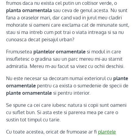
frumos daca nu exista cel putin un coltisor verde, o
planta ornamentala
sau ceva de genul acesta. Nu sunt
fana a oraselor mari, dar cand vad in jurul meu cladiri
mohorate si oameni care exclama cat de minunate sunt,
stau si ma intreb cum pot trai o viata intreaga si sa nu
cunoasca decat peisajul urban?
Frumusetea
plantelor ornamentale
si modul in care
insufletesc o gradina sau un parc mereu mi-au starnit
admiratia. Mereu m-au facut sa visez cu ochii deschisi.
Nu este necesar sa decoram numai exteriorul cu
plante
ornamentale
pentru ca exista o sumedenie de specii de
plante ornamentale
si pentru interior.
Se spune ca cei care iubesc natura si copii sunt oameni
cu suflet bun. Si asta este si parerea mea pe care o
sustin tot timpul cu tarie.
Cu toate acestea, oricat de frumoase ar fi
plantele