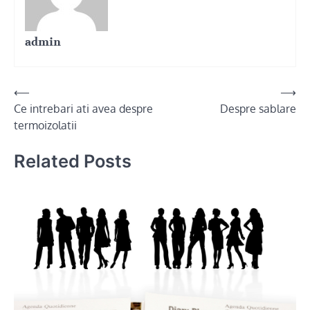
admin
Post
⟵
⟶
Ce intrebari ati avea despre
Despre sablare
navigation
termoizolatii
Related Posts