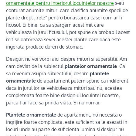
ornamentale pentru interiorul locuintelor noastre
s-au
conturat anumite mituri care clasifica anumite specii de
plante drept ,,rele” pentru bunastarea casei cum ar fi
ficusul. Ei bine, ca sa spargem acest mit care
vehiculeaza in jurul ficusului, pot spune ca probabil acest
mit se datoreaza sevei acestei plante care daca este
ingerata produce dureri de stomac.
Desigur, nu voi vorbi aici despre mituri si superstitii. Am
cam deviat de la subiectul
plantelor ornamentale
. Ca
sa revenim asupra subiectului, despre
plantele
ornamentale
de apartament putem spune ca indiferent
daca in jurul lor se vehiculeaza mituri sau nu, acestea
completeaza foarte bine design-ul locuintei noastre,
parca l-ar face sa prinda viata. Si nu numai.
Plantele ornamentale
de apartament, nu necesita o
ingrijire foarte complicata, este suficient sa le asezati in
locuri unde au parte de suficienta lumina si desigur nu