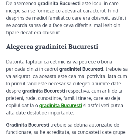
De asemenea
gradinita Bucuresti
este locul in care
incepe sa i se formeze cu adevarat caracterul. Fiind
desprins de mediul familial cu care era obisnuit, astfel i
se acorda sansa de a face ceva diferit si mai iesit din
tipare decat era obisnuit.
Alegerea gradinitei Bucuresti
Datorita faptului ca cel mic isi va petrece o buna
perioada din zi in cadrul
gradinitei Bucuresti
, trebuie sa
va asigurati ca aceasta este cea mai potrivita. Iata cum.
In primul rand este necesar sa culegeti anumite date
despre
gradinita Bucuresti
respectiva, cum ar fi de la
prieteni, rude, cunostinte, familii tinere, care au deja
copilul dat la o
gradinita Bucuresti
si astfel veti putea
afla date destul de importante.
Gradinita Bucuresti
trebuie sa detina autorizatie de
functionare, sa fie acreditata, sa cunoasteti cate grupe