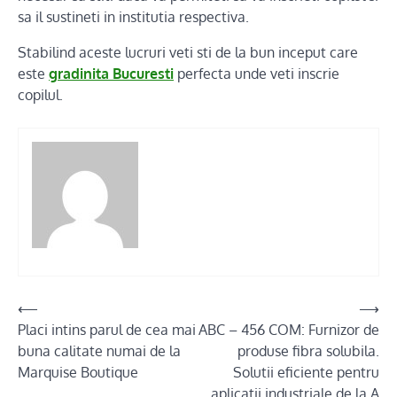
sa il sustineti in institutia respectiva.
Stabilind aceste lucruri veti sti de la bun inceput care
este
gradinita Bucuresti
perfecta unde veti inscrie
copilul.
Post
⟵
⟶
Placi intins parul de cea mai
ABC – 456 COM: Furnizor de
navigation
buna calitate numai de la
produse fibra solubila.
Marquise Boutique
Solutii eficiente pentru
aplicatii industriale de la A