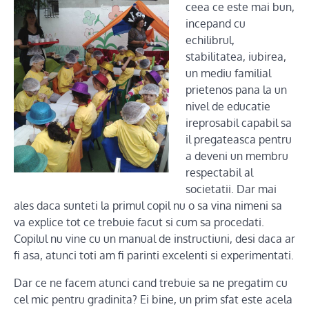
ceea ce este mai bun,
incepand cu
echilibrul,
stabilitatea, iubirea,
un mediu familial
prietenos pana la un
nivel de educatie
ireprosabil capabil sa
il pregateasca pentru
a deveni un membru
respectabil al
societatii. Dar mai
ales daca sunteti la primul copil nu o sa vina nimeni sa
va explice tot ce trebuie facut si cum sa procedati.
Copilul nu vine cu un manual de instructiuni, desi daca ar
fi asa, atunci toti am fi parinti excelenti si experimentati.
Dar ce ne facem atunci cand trebuie sa ne pregatim cu
cel mic pentru gradinita? Ei bine, un prim sfat este acela