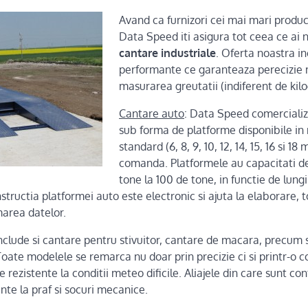
Avand ca furnizori cei mai mari produc
Data Speed iti asigura tot ceea ce ai 
cantare industriale
. Oferta noastra i
performante ce garanteaza perecizie
masurarea greutatii (indiferent de kil
Cantare auto
: Data Speed comercializ
sub forma de platforme disponibile in
standard (6, 8, 9, 10, 12, 14, 15, 16 si 1
comanda. Platformele au capacitati de
tone la 100 de tone, in functie de lung
structia platformei auto este electronic si ajuta la elaborare, t
marea datelor.
nclude si cantare pentru stivuitor, cantare de macara, precum s
Toate modelele se remarca nu doar prin precizie ci si printr-o c
e rezistente la conditii meteo dificile. Aliajele din care sunt co
ente la praf si socuri mecanice.