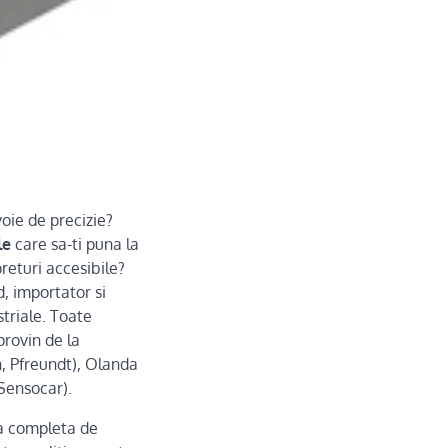
voie de precizie?
le
care sa-ti puna la
returi accesibile?
, importator si
striale. Toate
provin de la
, Pfreundt), Olanda
(Sensocar).
ma completa de