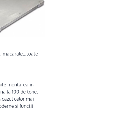
le, macarale…toate
mite montarea in
ana la 100 de tone.
n cazul celor mai
derne si functii