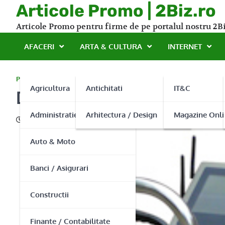
Skip
Articole Promo | 2Biz.ro
to
Articole Promo pentru firme de pe portalul nostru 2Bi
content
AFACERI
ARTA & CULTURA
INTERNET
PROMO
Agricultura
Antichitati
IT&C
Data Speed-Importator si 
Administratie Publica
Arhitectura / Design
Magazine Onli
05/02/2015
Auto & Moto
Banci / Asigurari
Constructii
Finante / Contabilitate