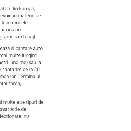
atori din Europa,
nevoie in materie de
nclude modele
 maxima in
ograme sau tonaj).
eaza si cantare auto
 mai multe lungimi
8 metri lungime) sau la
 cantarire de la 30
imea lor. Terminalul
otalizarea,
i multe alte tipuri de
onstructie de
nfectionate, nu