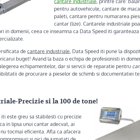
cantare industriale
, printre care: bala
pentru autovehicule, cantare de maca
paleti, cantare pentru numararea piese
cantar (lize). Cantarele industriale p
ri in domenii, ceea ce inseamna ca Data Speed iti garanteaza 
rcializate.
rsificata de
cantare industriale
, Data Speed iti pune la dispozit
oricarui buget! Avand la baza o echipa de profesionisti in dom
 alegerea echipamentelor, dar si servcii de reparatie pentru
can
sibilitatii de procurare a pieselor de schimb si documentatiei t
iale-Precizie si la 100 de tone!
 iti este greu sa stabilesti cu precizie
ca in lipsa unui cantar adecvat, ai
nu tocmai eficienta. Afla ca afacera
ompromisuri si nici de jumatati de