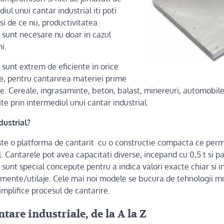
ul unui cantar industrial iti poti
si de ce nu, productivitatea.
 sunt necesare nu doar in cazul
i.
 sunt extrem de eficiente in orice
e, pentru cantarirea materiei prime
ite. Cereale, ingrasaminte, beton, balast, minereuri, automobi
ite prin intermediul unui cantar industrial.
dustrial?
este o platforma de cantarit cu o constructie compacta ce per
. Cantarele pot avea capacitati diverse, incepand cu 0,5 t si p
 sunt special concepute pentru a indica valori exacte chiar si i
mente/utilaje. Cele mai noi modele se bucura de tehnologii mo
implifice procesul de cantarire.
tare industriale, de la A la Z