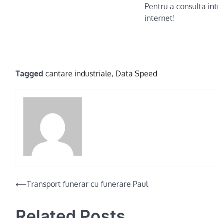
Pentru a consulta in
internet!
Tagged
cantare industriale
,
Data Speed
Post
⟵
Transport funerar cu funerare Paul
navigation
Related Posts