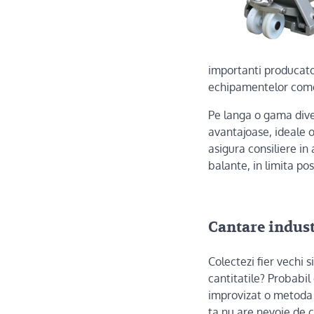
importanti producato
echipamentelor come
Pe langa o gama dive
avantajoase, ideale 
asigura consiliere in
balante, in limita po
Cantare industr
Colectezi fier vechi si
cantitatile? Probabil 
improvizat o metoda 
ta nu are nevoie de c