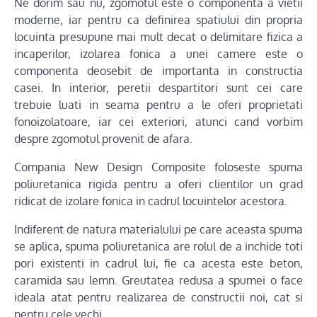
Ne dorim sau nu, zgomotul este o componenta a vietii
moderne, iar pentru ca definirea spatiului din propria
locuinta presupune mai mult decat o delimitare fizica a
incaperilor, izolarea fonica a unei camere este o
componenta deosebit de importanta in constructia
casei. In interior, peretii despartitori sunt cei care
trebuie luati in seama pentru a le oferi proprietati
fonoizolatoare, iar cei exteriori, atunci cand vorbim
despre zgomotul provenit de afara.
Compania New Design Composite foloseste spuma
poliuretanica rigida pentru a oferi clientilor un grad
ridicat de izolare fonica in cadrul locuintelor acestora.
Indiferent de natura materialului pe care aceasta spuma
se aplica, spuma poliuretanica are rolul de a inchide toti
pori existenti in cadrul lui, fie ca acesta este beton,
caramida sau lemn. Greutatea redusa a spumei o face
ideala atat pentru realizarea de constructii noi, cat si
pentru cele vechi.