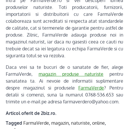
Intra pe FarmaVerde.ro si vei descoperi lumea
produselor naturiste. Toti producatorii, furnizorii,
importatorii si distribuitorii cu care FarmaVerde
colaboreaza sunt acreditati si respecta atat standardele
de calitate, cat si termenele de garantie pentru astfel de
produse. Zilnic, FarmaVerde adauga produse noi in
magazinul naturist, iar daca nu gasesti ceea ce cauti nu
trebuie decat sa iei legatura cu echipa FarmaVerde si cu
siguranta totul se va rezolva.
Daca vrei sa te bucuri de o sanatate de fier, alege
FarmaVerde,
magazin produse naturiste
pentru
sanatatea ta. Ai nevoie de informatii suplimentare
despre magazinul si produsele
FarmaVerde
? Pentru
detalii si comenzi, suna la numarul 0768-536.653 sau
trimite un e-mail pe adresa farmaverdero@yahoo.com.
Articol oferit de 2biz.ro.
Tagged
FarmaVerde
,
magazin
,
naturiste
,
online
,