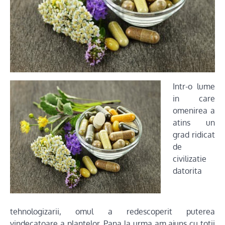
Intr-o lume
in care
omenirea a
atins un
grad ridicat
de
civilizatie
datorita
tehnologizarii, omul a redescoperit puterea
vindecatoare a plantelor. Pana la urma am ajuns cu totii