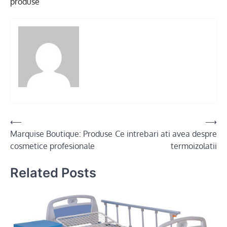
produse
Post
⟵
⟶
Marquise Boutique: Produse
Ce intrebari ati avea despre
navigation
cosmetice profesionale
termoizolatii
Related Posts