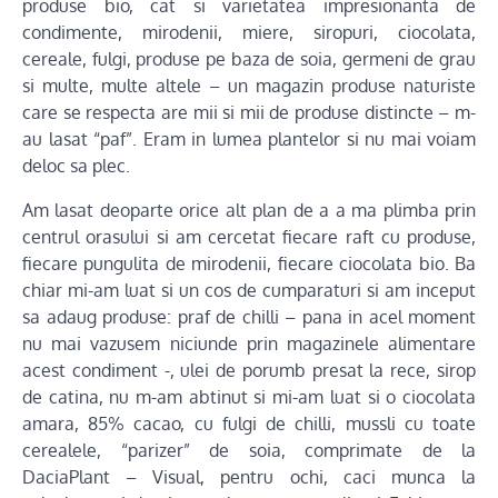
produse bio, cat si varietatea impresionanta de
condimente, mirodenii, miere, siropuri, ciocolata,
cereale, fulgi, produse pe baza de soia, germeni de grau
si multe, multe altele – un magazin produse naturiste
care se respecta are mii si mii de produse distincte – m-
au lasat “paf”. Eram in lumea plantelor si nu mai voiam
deloc sa plec.
Am lasat deoparte orice alt plan de a a ma plimba prin
centrul orasului si am cercetat fiecare raft cu produse,
fiecare pungulita de mirodenii, fiecare ciocolata bio. Ba
chiar mi-am luat si un cos de cumparaturi si am inceput
sa adaug produse: praf de chilli – pana in acel moment
nu mai vazusem niciunde prin magazinele alimentare
acest condiment -, ulei de porumb presat la rece, sirop
de catina, nu m-am abtinut si mi-am luat si o ciocolata
amara, 85% cacao, cu fulgi de chilli, mussli cu toate
cerealele, “parizer” de soia, comprimate de la
DaciaPlant – Visual, pentru ochi, caci munca la