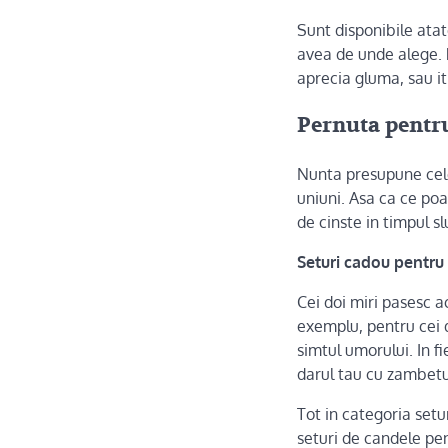
Sunt disponibile atat
avea de unde alege. P
aprecia gluma, sau it
Pernuta pentru
Nunta presupune celeb
uniuni. Asa ca ce poa
de cinste in timpul s
Seturi cadou pentru 
Cei doi miri pasesc a
exemplu, pentru cei 
simtul umorului. In f
darul tau cu zambetu
Tot in categoria setu
seturi de candele pe