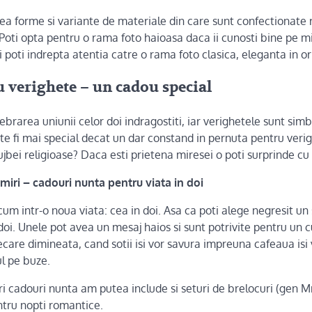
ea forme si variante de materiale din care sunt confectionate 
oti opta pentru o rama foto haioasa daca ii cunosti bine pe miri
i poti indrepta atentia catre o rama foto clasica, eleganta in ori
 verighete – un cadou special
rarea uniunii celor doi indragostiti, iar verighetele sunt simb
te fi mai special decat un dar constand in pernuta pentru verig
lujbei religioase? Daca esti prietena miresei o poti surprinde cu
miri – cadouri nunta pentru viata in doi
cum intr-o noua viata: cea in doi. Asa ca poti alege negresit un 
doi. Unele pot avea un mesaj haios si sunt potrivite pentru un
iecare dimineata, cand sotii isi vor savura impreuna cafeaua is
l pe buze.
ri cadouri nunta am putea include si seturi de brelocuri (gen M
ntru nopti romantice.