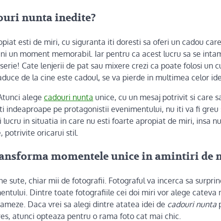
uri nunta inedite?
piat esti de miri, cu siguranta iti doresti sa oferi un cadou care
eni un moment memorabil. Iar pentru ca acest lucru sa se inta
serie! Cate lenjerii de pat sau mixere crezi ca poate folosi un cu
aduce de la cine este cadoul, se va pierde in multimea celor id
 Atunci alege
cadouri nunta
unice, cu un mesaj potrivit si care s
sti indeaproape pe protagonistii evenimentului, nu iti va fi greu
lucru in situatia in care nu esti foarte apropiat de miri, insa nu 
, potrivite oricarui stil.
ransforma momentele unice in amintiri de n
 sute, chiar mii de fotografii. Fotograful va incerca sa surpri
tului. Dintre toate fotografiile cei doi miri vor alege cateva
nrameze. Daca vrei sa alegi dintre atatea idei de
cadouri nunta
p
res, atunci opteaza pentru o rama foto cat mai chic.