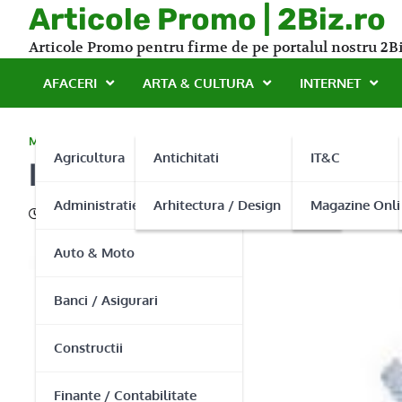
Skip
Articole Promo | 2Biz.ro
to
Articole Promo pentru firme de pe portalul nostru 2Bi
content
AFACERI
ARTA & CULTURA
INTERNET
MAGAZINE
Agricultura
Antichitati
IT&C
Idei de cadouri nunta ined
Administratie Publica
Arhitectura / Design
Magazine Onli
24/02/2015
Auto & Moto
Banci / Asigurari
Constructii
Finante / Contabilitate