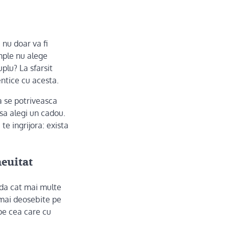
 nu doar va fi
mple nu alege
plu? La sfarsit
entice cu acesta.
a se potriveasca
 sa alegi un cadou.
te ingrijora: exista
euitat
nda cat mai multe
 mai deosebite pe
e cea care cu