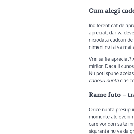
Cum alegi cado
Indiferent cat de apro
apreciat, dar va dev
niciodata cadouri de 
nimeni nu isi va mai 
Vrei sa fie apreciat?
mirilor. Daca ii cuno
Nu poti spune acelasi 
cadouri nunta
clasice
Rame foto – t
Orice nunta presupune
momente ale evenimen
care vor dori sa le i
siguranta nu va da g