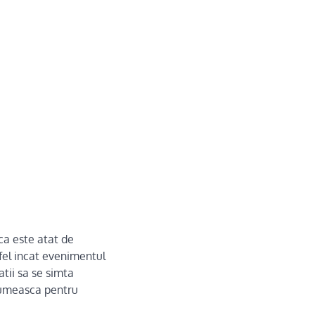
ca este atat de
tfel incat evenimentul
atii sa se simta
ltumeasca pentru