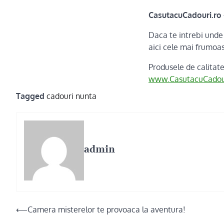
CasutacuCadouri.ro 
Daca te intrebi unde
aici cele mai frumoas
Produsele de calitat
www.CasutacuCadour
Tagged
cadouri nunta
admin
Post
⟵
Camera misterelor te provoaca la aventura!