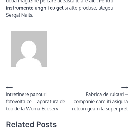
doua magazine pe care aceasta le are aici. Pentru
instrumente unghii cu gel
si alte produse, alegeti
Sergal Nails.
Post
⟵
⟶
Intretinere panouri
Fabrica de rulouri –
navigation
fotovoltaice – aparatura de
companie care iti asigura
top de la Woma Ecoserv
rulouri geam la super pret
Related Posts