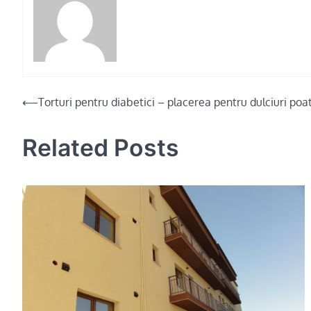
Post
⟵
Torturi pentru diabetici – placerea pentru dulciuri poa
navigation
Related Posts