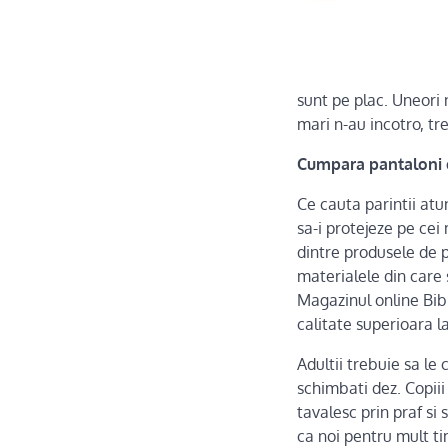
sunt pe plac. Uneori n
mari n-au incotro, tr
Cumpara pantaloni co
Ce cauta parintii at
sa-i protejeze pe cei 
dintre produsele de p
materialele din care 
Magazinul online Bibi
calitate superioara la
Adultii trebuie sa le
schimbati dez. Copiii
tavalesc prin praf si
ca noi pentru mult ti