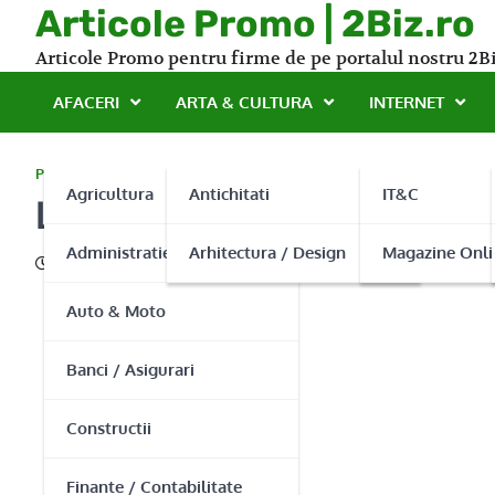
Skip
Articole Promo | 2Biz.ro
to
Articole Promo pentru firme de pe portalul nostru 2Bi
content
AFACERI
ARTA & CULTURA
INTERNET
PROMO
Agricultura
Antichitati
IT&C
La Bibi’s Boutique gasesti 
Administratie Publica
Arhitectura / Design
Magazine Onli
30/04/2015
Auto & Moto
Banci / Asigurari
Constructii
Finante / Contabilitate