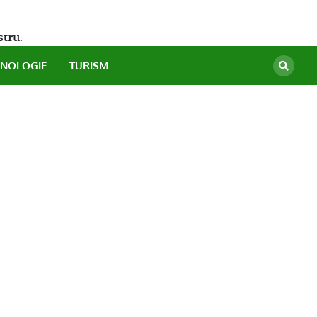
stru.
HNOLOGIE
TURISM