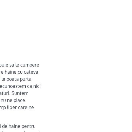
ebuie sa le cumpere
re haine cu cateva
 le poata purta
recunoastem ca nici
aturi. Suntem
i nu ne place
mp liber care ne
i de haine pentru