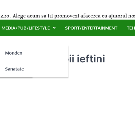
z.ro . Alege acum sa iti promovezi afacerea cu ajutorul no
MEDIA/PUB/LIFESTYLE
SPORT/ENTERTAINMENT
TE
Monden
pantaloni copii ieftini
ne
Sanatate