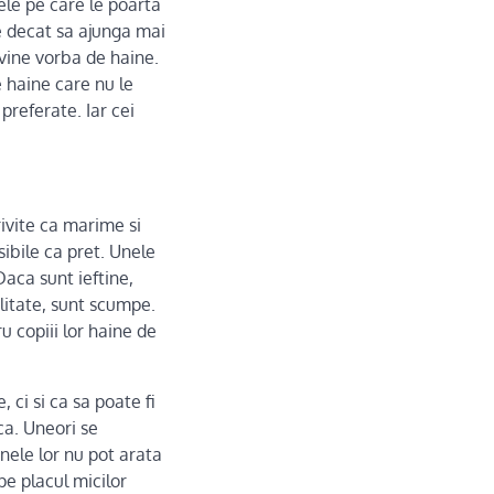
nele pe care le poarta
e decat sa ajunga mai
 vine vorba de haine.
e haine care nu le
preferate. Iar cei
rivite ca marime si
sibile ca pret. Unele
Daca sunt ieftine,
alitate, sunt scumpe.
u copiii lor haine de
 ci si ca sa poate fi
ca. Uneori se
inele lor nu pot arata
pe placul micilor