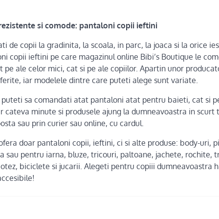
ezistente si comode: pantaloni copii ieftini
ti de copii la gradinita, la scoala, in parc, la joaca si la orice i
ni copii ieftini pe care magazinul online Bibi’s Boutique le com
t pe ale celor mici, cat si pe ale copiilor. Apartin unor producat
diferite, iar modelele dintre care puteti alege sunt variate.
puteti sa comandati atat pantaloni atat pentru baieti, cat si
ar cateva minute si produsele ajung la dumneavoastra in scurt 
posta sau prin curier sau online, cu cardul.
era doar pantaloni copii, ieftini, ci si alte produse: body-uri, 
 sau pentru iarna, bluze, tricouri, paltoane, jachete, rochite, t
tez, biciclete si jucarii. Alegeti pentru copiii dumneavoastra h
accesibile!