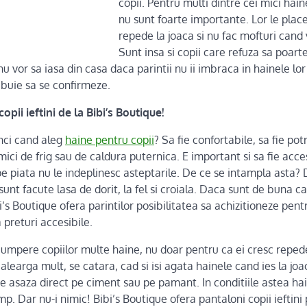
copii. Pentru multi dintre cei mici hai
nu sunt foarte importante. Lor le plac
repede la joaca si nu fac mofturi cand
Sunt insa si copii care refuza sa poart
u vor sa iasa din casa daca parintii nu ii imbraca in hainele lor 
ebuie sa se confirmeze.
pii ieftini de la Bibi’s Boutique!
unci cand aleg
haine pentru copii
? Sa fie confortabile, sa fie pot
mici de frig sau de caldura puternica. E important si sa fie acce
e piata nu le indeplinesc asteptarile. De ce se intampla asta? 
sunt facute lasa de dorit, la fel si croiala. Daca sunt de buna c
’s Boutique ofera parintilor posibilitatea sa achizitioneze pentr
 preturi accesibile.
 cumpere copiilor multe haine, nu doar pentru ca ei cresc repede,
 alearga mult, se catara, cad si isi agata hainele cand ies la joa
 se asaza direct pe ciment sau pe pamant. In conditiile astea ha
mp. Dar nu-i nimic! Bibi’s Boutique ofera pantaloni copii ieftini 