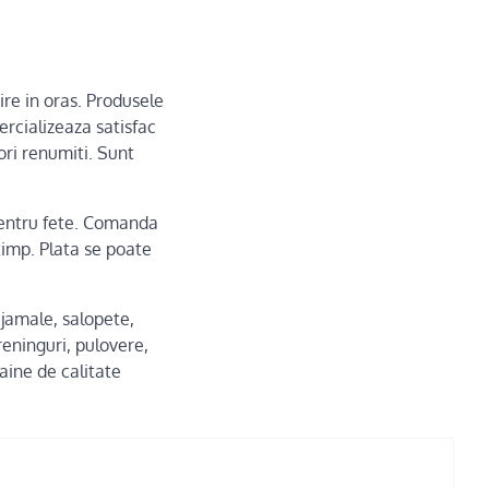
esire in oras. Produsele
ercializeaza satisfac
ori renumiti. Sunt
 pentru fete. Comanda
timp. Plata se poate
pijamale, salopete,
reninguri, pulovere,
aine de calitate