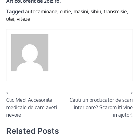
Articol oferit de 2biz.ro.
Tagged
autocamioane
,
cutie
,
masini
,
sibiu
,
transmisie
,
ulei
,
viteze
Post
⟵
⟶
Clic Med: Accesoriile
Cauti un producator de scari
navigation
medicale de care aveti
interioare? Scarom iti vine
nevoie
in ajutor!
Related Posts