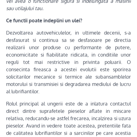
vei avea o functionare sigura si indelungata a masinii
sau utilajului tau.
Ce functii poate indeplini un ulei?
Dezvoltarea autovehiculelor, in ultimele decenii, s-a
desfasurat si continua sa se desfasoare pe directia
realizarii unor produse cu performante de putere,
economicitate si fiabilitate ridicata, in conditiile unor
reguli tot mai restrictive in privinta poluarii. O
consecinta fireasca a acestei evolutii este sporirea
solicitarilor mecanice si termice ale subansamblelor
motorului si transmisiei si degradarea mediului de lucru
al lubrifiantilor.
Rolul principal al ungerii este de a inlatura contactul
direct dintre suprafetele pieselor aflate in miscare
relativa, reducandu-se astfel frecarea, incalzirea si uzura
pieselor. Avand in vedere toate acestea, pretentiile fata
de calitatea lubrifiantilor si a sarcinilor pe care acestia