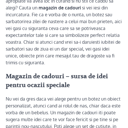
apropiate va avea loc in curand si nu stii ce cadou sa
alegi? Cauta un
magazin de cadouri
si vei iesi din
incurcatura. Fie ca e vorba de o nunta, un botez sau
sarbatorirea zilei de nastere a celui mai bun prieten, aici
vei gasi cu siguranta ceva care sa se potriveasca
expectantelor tale si care sa simbolizeze perfect relatia
voastra. Chiar si atunci cand vrei sa-i daruiesti iubitei de
sarbatori sau de ziua ei un dar special, vei gasi idei
unice, obiecte prin care mesajul tau de dragoste va fi
trimis cu siguranta.
Magazin de cadouri – sursa de idei
pentru ocazii speciale
Nu vei da gres daca vei alege pentru un botez un obiect
personalizat, atunci cand ai rolul de nas, chiar daca este
vorba de un bebelus. Un magazin de cadouri iti poate
sugera multe idei care te vor face fericit si pe tine si pe
parintii nou-nascutului. Poti alege un set de cutiute, in