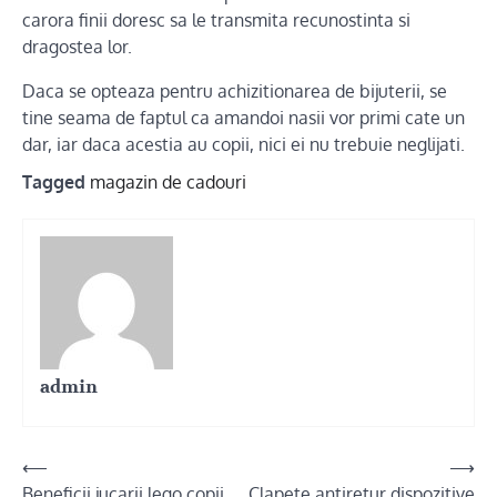
carora finii doresc sa le transmita recunostinta si
dragostea lor.
Daca se opteaza pentru achizitionarea de bijuterii, se
tine seama de faptul ca amandoi nasii vor primi cate un
dar, iar daca acestia au copii, nici ei nu trebuie neglijati.
Tagged
magazin de cadouri
admin
Post
⟵
⟶
Beneficii jucarii lego copii
Clapete antiretur dispozitive