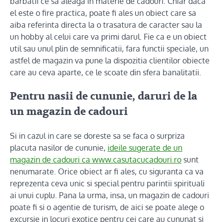
barbatii ce sa aleaga in materie de cadouri. Chiar daca
el este o fire practica, poate fi ales un obiect care sa
aiba referinta directa la o trasatura de caracter sau la
un hobby al celui care va primi darul. Fie ca e un obiect
util sau unul plin de semnificatii, fara functii speciale, un
astfel de magazin va pune la dispozitia clientilor obiecte
care au ceva aparte, ce le scoate din sfera banalitatii.
Pentru nasii de cununie, daruri de la
un magazin de cadouri
Si in cazul in care se doreste sa se faca o surpriza
placuta nasilor de cununie,
ideile sugerate de un
magazin de cadouri ca www.casutacucadouri.ro
sunt
nenumarate. Orice obiect ar fi ales, cu siguranta ca va
reprezenta ceva unic si special pentru parintii spirituali
ai unui cuplu. Pana la urma, insa, un magazin de cadouri
poate fi si o agentie de turism, de aici se poate alege o
excursie in locuri exotice pentru cei care au cununat si