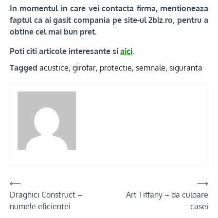
In momentul in care vei contacta firma, mentioneaza
faptul ca ai gasit compania pe site-ul 2biz.ro, pentru a
obtine cel mai bun pret.
Poti citi articole interesante si
aici
.
Tagged
acustice
,
girofar
,
protectie
,
semnale
,
siguranta
Post
⟵
⟶
Draghici Construct –
Art Tiffany – da culoare
navigation
numele eficientei
casei