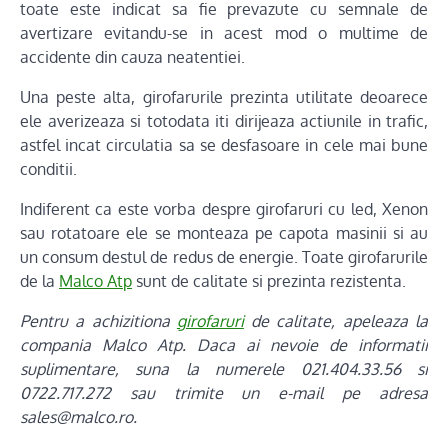
toate este indicat sa fie prevazute cu semnale de
avertizare evitandu-se in acest mod o multime de
accidente din cauza neatentiei.
Una peste alta, girofarurile prezinta utilitate deoarece
ele averizeaza si totodata iti dirijeaza actiunile in trafic,
astfel incat circulatia sa se desfasoare in cele mai bune
conditii.
Indiferent ca este vorba despre girofaruri cu led, Xenon
sau rotatoare ele se monteaza pe capota masinii si au
un consum destul de redus de energie. Toate girofarurile
de la
Malco Atp
sunt de calitate si prezinta rezistenta.
Pentru a achizitiona
girofaruri
de calitate, apeleaza la
compania Malco Atp. Daca ai nevoie de informatii
suplimentare, suna la numerele 021.404.33.56 si
0722.717.272 sau trimite un e-mail pe adresa
sales@malco.ro.