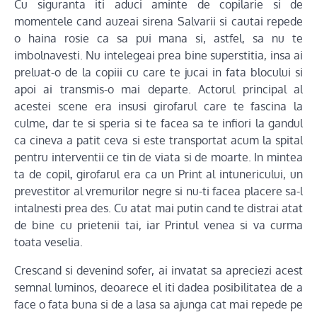
Cu siguranta iti aduci aminte de copilarie si de
momentele cand auzeai sirena Salvarii si cautai repede
o haina rosie ca sa pui mana si, astfel, sa nu te
imbolnavesti. Nu intelegeai prea bine superstitia, insa ai
preluat-o de la copiii cu care te jucai in fata blocului si
apoi ai transmis-o mai departe. Actorul principal al
acestei scene era insusi girofarul care te fascina la
culme, dar te si speria si te facea sa te infiori la gandul
ca cineva a patit ceva si este transportat acum la spital
pentru interventii ce tin de viata si de moarte. In mintea
ta de copil, girofarul era ca un Print al intunericului, un
prevestitor al vremurilor negre si nu-ti facea placere sa-l
intalnesti prea des. Cu atat mai putin cand te distrai atat
de bine cu prietenii tai, iar Printul venea si va curma
toata veselia.
Crescand si devenind sofer, ai invatat sa apreciezi acest
semnal luminos, deoarece el iti dadea posibilitatea de a
face o fata buna si de a lasa sa ajunga cat mai repede pe