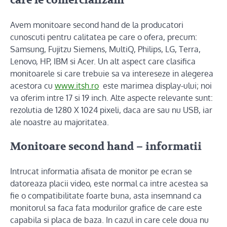
care le comercializam
Avem monitoare second hand de la producatori
cunoscuti pentru calitatea pe care o ofera, precum:
Samsung, Fujitzu Siemens, MultiQ, Philips, LG, Terra,
Lenovo, HP, IBM si Acer. Un alt aspect care clasifica
monitoarele si care trebuie sa va intereseze in alegerea
acestora cu
www.itsh.ro
este marimea display-ului; noi
va oferim intre 17 si 19 inch. Alte aspecte relevante sunt:
rezolutia de 1280 X 1024 pixeli, daca are sau nu USB, iar
ale noastre au majoritatea.
Monitoare second hand – informatii
Intrucat informatia afisata de monitor pe ecran se
datoreaza placii video, este normal ca intre acestea sa
fie o compatibilitate foarte buna, asta insemnand ca
monitorul sa faca fata modurilor grafice de care este
capabila si placa de baza. In cazul in care cele doua nu