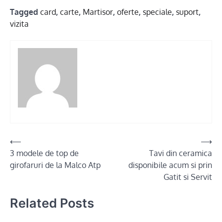
Tagged
card
,
carte
,
Martisor
,
oferte
,
speciale
,
suport
,
vizita
Post
⟵
⟶
3 modele de top de
Tavi din ceramica
navigation
girofaruri de la Malco Atp
disponibile acum si prin
Gatit si Servit
Related Posts