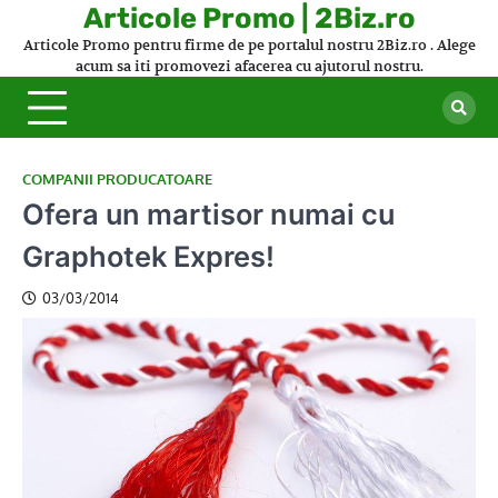
Skip
Articole Promo | 2Biz.ro
to
Articole Promo pentru firme de pe portalul nostru 2Biz.ro . Alege
content
acum sa iti promovezi afacerea cu ajutorul nostru.
COMPANII PRODUCATOARE
Ofera un martisor numai cu
Graphotek Expres!
03/03/2014