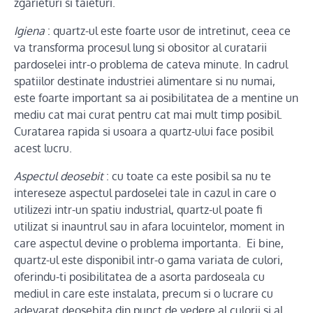
zgarieturi si taieturi.
Igiena
: quartz-ul este foarte usor de intretinut, ceea ce
va transforma procesul lung si obositor al curatarii
pardoselei intr-o problema de cateva minute. In cadrul
spatiilor destinate industriei alimentare si nu numai,
este foarte important sa ai posibilitatea de a mentine un
mediu cat mai curat pentru cat mai mult timp posibil.
Curatarea rapida si usoara a quartz-ului face posibil
acest lucru.
Aspectul deosebit
: cu toate ca este posibil sa nu te
intereseze aspectul pardoselei tale in cazul in care o
utilizezi intr-un spatiu industrial, quartz-ul poate fi
utilizat si inauntrul sau in afara locuintelor, moment in
care aspectul devine o problema importanta. Ei bine,
quartz-ul este disponibil intr-o gama variata de culori,
oferindu-ti posibilitatea de a asorta pardoseala cu
mediul in care este instalata, precum si o lucrare cu
adevarat deosebita din punct de vedere al culorii si al