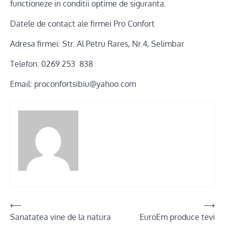
functioneze in conditii optime de siguranta.
Datele de contact ale firmei Pro Confort
Adresa firmei: Str. Al Petru Rares, Nr.4, Selimbar
Telefon: 0269 253 838
Email: proconfortsibiu@yahoo.com
Post
⟵
⟶
Sanatatea vine de la natura
EuroEm produce tevi
navigation