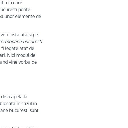
tia in care
bucuresti poate
irea unor elemente de
veti instalata si pe
 termopane bucuresti
fi legate atat de
tari. Nici modul de
cand vine vorba de
 de a apela la
blocata in cazul in
pane bucuresti sunt