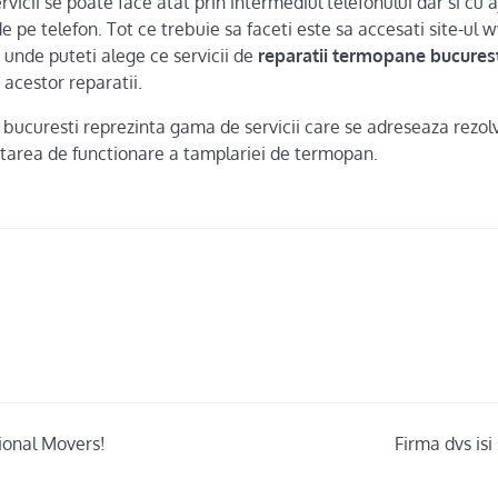
vicii se poate face atat prin intermediul telefonului dar si cu a
de pe telefon. Tot ce trebuie sa faceti este sa accesati site-ul 
unde puteti alege ce servicii de
reparatii termopane bucures
t acestor reparatii.
bucuresti reprezinta gama de servicii care se adreseaza rezol
starea de functionare a tamplariei de termopan.
ional Movers!
Firma dvs isi