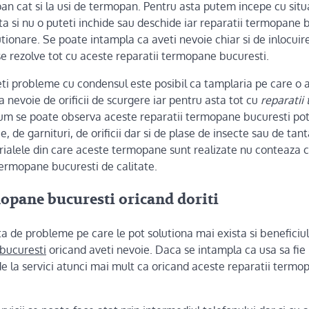
an cat si la usi de termopan. Pentru asta putem incepe cu situa
ta si nu o puteti inchide sau deschide iar reparatii termopane 
utionare. Se poate intampla ca aveti nevoie chiar si de inlocu
se rezolve tot cu aceste reparatii termopane bucuresti.
veti probleme cu condensul este posibil ca tamplaria pe care o a
ba nevoie de orificii de scurgere iar pentru asta tot cu
reparatii
cum se poate observa aceste reparatii termopane bucuresti pot 
, de garnituri, de orificii dar si de plase de insecte sau de tan
ialele din care aceste termopane sunt realizate nu conteaza 
 termopane bucuresti de calitate.
opane bucuresti oricand doriti
 de probleme pe care le pot solutiona mai exista si beneficiul
bucuresti
oricand aveti nevoie. Daca se intampla ca usa sa fie 
de la servici atunci mai mult ca oricand aceste reparatii termo