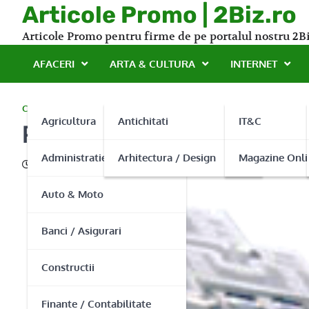
Skip
Articole Promo | 2Biz.ro
to
Articole Promo pentru firme de pe portalul nostru 2Bi
content
AFACERI
ARTA & CULTURA
INTERNET
CONSTRUCTII
Agricultura
Antichitati
IT&C
Reparatii termopane bucu
Administratie Publica
Arhitectura / Design
Magazine Onli
12/02/2016
Auto & Moto
Banci / Asigurari
Constructii
Finante / Contabilitate