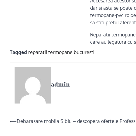
Accesarea acestor ser
dar si asta se poate 
termopane-pvc.ro de 
sa stiti pretul aferen
Reparatii termopane 
care au legatura cu 
Tagged
reparatii termopane bucuresti
admin
Post
⟵
Debarasare mobila Sibiu – descopera ofertele Profess
navigation