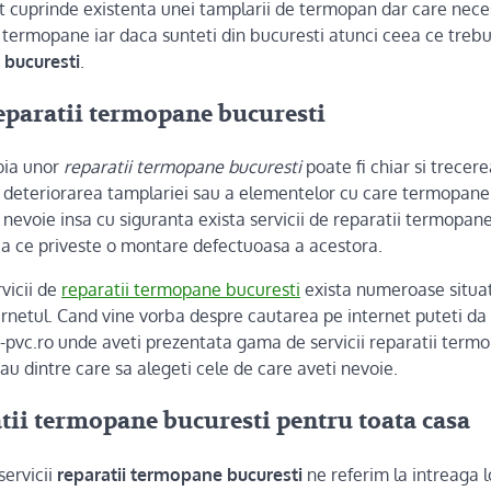
pot cuprinde existenta unei tamplarii de termopan dar care nec
i termopane iar daca sunteti din bucuresti atunci ceea ce trebu
 bucuresti
.
eparatii termopane bucuresti
oia unor
reparatii termopane bucuresti
poate fi chiar si trecer
 deteriorarea tamplariei sau a elementelor cu care termopane
 nevoie insa cu siguranta exista servicii de reparatii termopane
eea ce priveste o montare defectuoasa a acestora.
vicii de
reparatii termopane bucuresti
exista numeroase situatii
rnetul. Cand vine vorba despre cautarea pe internet puteti da
pvc.ro unde aveti prezentata gama de servicii reparatii term
sau dintre care sa alegeti cele de care aveti nevoie.
atii termopane bucuresti pentru toata casa
ervicii
reparatii termopane bucuresti
ne referim la intreaga lo