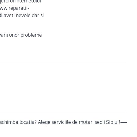
jutorul internetului
www.reparatii-
ti
aveti nevoie dar si
varii unor probleme
 schimba locatia? Alege serviciile de mutari sedii Sibiu !
⟶