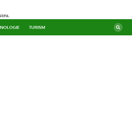
stru.
HNOLOGIE
TURISM