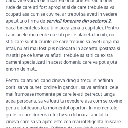
Cand vine vorba de moartea unui prieten sau a unei
rude de care ati fost apropiat si de care trebuie sa va
ocupati asa cum se cuvine, ar trebui sa aveti in vedere
apelul la o firma de
servicii funerare din sectorul 2,
daca bineinteles locuiti in acea zona a capitalei. Pentru
ca in acele momente nu stiti pe ce planeta locuiti, nu
stiti care sunt lucrurile de care trebuie sa aveti grija mai
intai, nu ati mai fost pus niciodata in aceasta ipostaza si
nu stiti pe ce lume va aflati, trebuie sa stiti ca exista
oameni specializati in acest domeniu care va pot ajuta
enorm de mult.
Pentru ca atunci cand cineva drag a trecu in nefiinta
doriti sa va puneti ordine in ganduri, sa va amintiti cele
mai frumoase momente pe care le-ati petrecut langa
acea persoana, sa va luati la revedere asa cum se cuvine
pentru totdeauna la momentul oportun. In momentele
grele in care durerea efectiv va doboara, apelul la
cineva care sa va ajute este cea mai inteligenta miscare