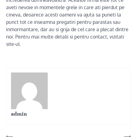
increderea dumneavoastra. Aceaste firma este tot ce
aveti nevoie in momentele grele in care ati pierdut pe
cineva, deoarece acesti oameni va ajuta sa puneti la
punct tot ce inseamna pregatiri pentru parastas sau
inmormantare, dar au si grija de cel care a plecat dintre
noi. Pentru mai multe detalii si pentru contact, vizitati
site-ul.
admin
Post
⟵
⟶