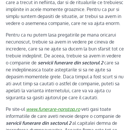
care a trecut in nefiinta, dar si de ritualurile ce trebuiesc
implinite in acele momente groaznice. Pentru ca pur si
simplu suntem depasiti de situatie, ar trebui sa avem in
vedere o asemenea companie, care ne va ajuta enorm.
Pentru ca nu putem lasa pregatirile pe mana oricarui
necunoscut, trebuie sa avem in vedere pe cineva de
incredere, care sa ne ajute sa ducem la bun sfarsit tot ce
trebuie indeplinit. De aceea, trebuie sa avem in vedere
o companie de
servicii funerare din sectorul 2
care sa
ne indeplineasca toate asteptarile si sa ne ajute sa
depasim momentele grele. Daca timpul a fost scurt si nu
ati avut timp sa cautati o astfel de companie, puteti sa
apelati la varianta internetului, care va va ajuta cu
siguranta sa gasiti ajutorul pe care il cautati.
Pe site-ul
www.funerare-nonstop.ro
veti gasi toate
informatiile de care aveti nevoie despre o companie de
servicii funerare din sectorul 2
al capitalei demna de