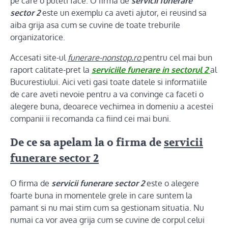
pe care o puteti face. O firma de
servicii funerare
sector 2
este un exemplu ca aveti ajutor, ei reusind sa
aiba grija asa cum se cuvine de toate treburile
organizatorice.
Accesati site-ul
funerare-nonstop.ro
pentru cel mai bun
raport calitate-pret la
serviciile funerare in sectorul 2
al
Bucurestiului. Aici veti gasi toate datele si informatiile
de care aveti nevoie pentru a va convinge ca faceti o
alegere buna, deoarece vechimea in domeniu a acestei
companii ii recomanda ca fiind cei mai buni.
De ce sa apelam la o firma de
servicii
funerare sector 2
O firma de
servicii funerare sector 2
este o alegere
foarte buna in momentele grele in care suntem la
pamant si nu mai stim cum sa gestionam situatia. Nu
numai ca vor avea grija cum se cuvine de corpul celui