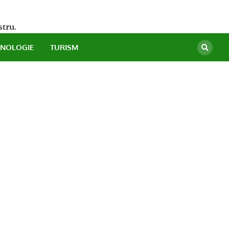
stru.
HNOLOGIE
TURISM