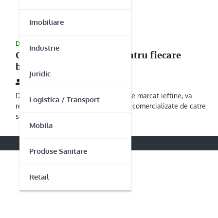
Imobiliare
DISTRIBUITORI
Industrie
Case de marcat ieftine pentru fiecare
business!
Juridic
04/05/2014
Daca sunteti in cautarea unor case de marcat ieftine, va
Logistica / Transport
recomandam sa apelati la produsele comercializate de catre
societatea ECR…
Mobila
Produse Sanitare
Retail