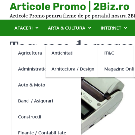
Skip
Articole Promo | 2Biz.ro
to
Articole Promo pentru firme de pe portalul nostru 2Bi
content
AFACERI
ARTA & CULTURA
INTERNET
Tag:
case de marcat
Agricultura
Antichitati
IT&C
Administratie Publica
Arhitectura / Design
Magazine Onli
Auto & Moto
Banci / Asigurari
Constructii
Finante / Contabilitate