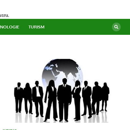
stru.
HNOLOGIE
TURISM