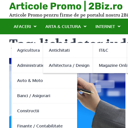
Skip
Articole Promo | 2Biz.ro
to
Articole Promo pentru firme de pe portalul nostru 2Bi
content
AFACERI
ARTA & CULTURA
INTERNET
Tag:
lichidator jud
Agricultura
Antichitati
IT&C
Administratie Publica
Arhitectura / Design
Magazine Onli
Auto & Moto
Banci / Asigurari
Constructii
Finante / Contabilitate