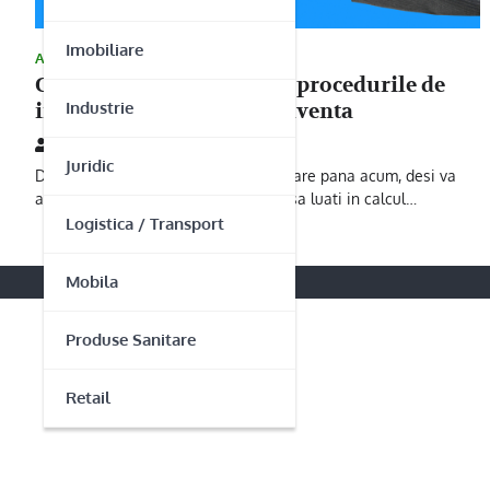
Imobiliare
ACTIVITATI PROFESIONALE
Care este omul de baza in procedurile de
Industrie
insolventa? – Emmi Insolventa
27/11/2013
Juridic
Daca nu v-ati adresat aceasta intrebare pana acum, desi va
aflati in aceasta situatie, este cazul sa luati in calcul…
Logistica / Transport
Mobila
Produse Sanitare
Retail