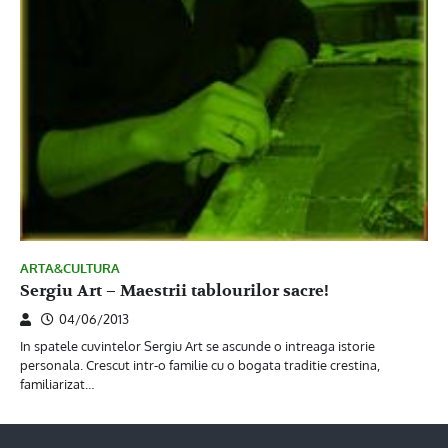
ARTA&CULTURA
Sergiu Art – Maestrii tablourilor sacre!
04/06/2013
In spatele cuvintelor Sergiu Art se ascunde o intreaga istorie
personala. Crescut intr-o familie cu o bogata traditie crestina,
familiarizat…