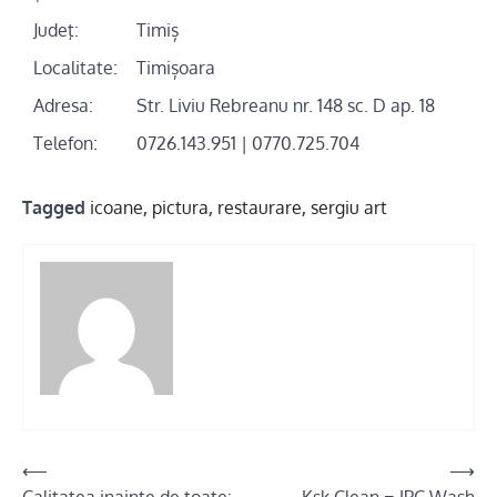
Judeţ:
Timiș
Localitate:
Timișoara
Adresa:
Str. Liviu Rebreanu nr. 148 sc. D ap. 18
Telefon:
0726.143.951 | 0770.725.704
Tagged
icoane
,
pictura
,
restaurare
,
sergiu art
Post
⟵
⟶
Calitatea inainte de toate:
Ksk Clean = IPC Wash