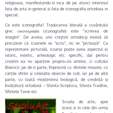
religioasa, manifestandu-si inca de pe atunci interesul
fata de arta in general si fata de iconografia ortodoxa in
special.
Ce este iconografia? Traducerea literală a cuvântului
grec εικονογραφία (
iconografie
) este “scrierea de
imagini”. De aceea, unii creștini ortodocși insistă să
precizeze că icoanele se “scriu”, nu se “pictează”. Ca
reprezentare picturală, icoana poate avea aspectul ei
istoric, estetic, arheologic etc. specific, dar pentru
creştini ea nu aparţine propriu-zis artelor, ci cultului
Bisericii: pe de-o parte, împreună cu sfintele moaste, cu
cărţile sfinte şi celelalte obiecte de cult, iar pe de altă
parte, cu toată moştenirea teologică, de credinţă şi
învăţătură ortodoxă – Sfanta Scriptura, Sfanta Traditie,
Sfintele Taine etc.
Scoala de arte, apoi
liceul si in cele din urma