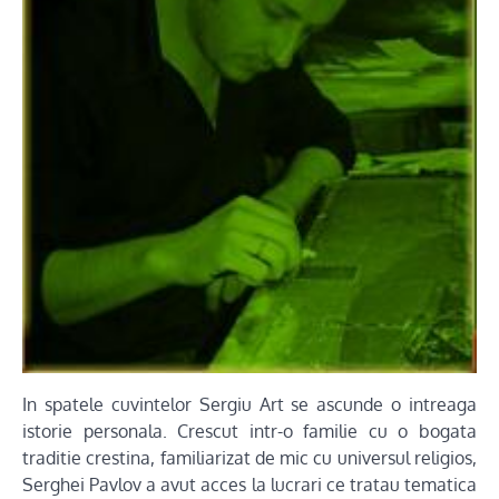
In spatele cuvintelor Sergiu Art se ascunde o intreaga
istorie personala. Crescut intr-o familie cu o bogata
traditie crestina, familiarizat de mic cu universul religios,
Serghei Pavlov a avut acces la lucrari ce tratau tematica