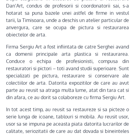
Dan’Art, condus de profesorii si coordonatorii sai, s-a
hotarat sa puna bazele unei astfel de firme in vestul
tarii, la Timisoara, unde a deschis un atelier particular de
anvergura, care se ocupa de pictura si restaurarea
obiectelor de arta.
Firma Sergiu Art a fost infiintata de catre Serghei avand
ca domenii principale arta plastica si restaurarea.
Conduce o echipa de profesionisti, compusa din
restauratori si pictori – toti avand studii superioare. Sunt
specializati pe pictura, restaurare si conservare ale
colectiilor de arta. Datorita expozitilor de care au avut
parte au reusit sa atraga multa lume, atat din tara cat si
din afara, ce au dorit sa colaboreze cu firma Sergiu Art.
In tot acest timp, au reusit sa restaureze si sa picteze o
serie lunga de icoane, tablouri si mobila. Au reusit usor,
usor sa se impuna pe aceasta piata datorita lucrarilor de
calitate, seriozitatii de care au dat dovada si bineinteles