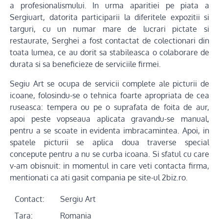
a profesionalismului. In urma aparitiei pe piata a
Sergiuart, datorita participarii la diferitele expozitii si
targuri, cu un numar mare de lucrari pictate si
restaurate, Serghei a fost contactat de colectionari din
toata lumea, ce au dorit sa stabileasca o colaborare de
durata si sa beneficieze de serviciile firmei.
Segiu Art se ocupa de servicii complete ale picturii de
icoane, folosindu-se o tehnica foarte apropriata de cea
ruseasca: tempera ou pe o suprafata de foita de aur,
apoi peste vopseaua aplicata gravandu-se manual,
pentru a se scoate in evidenta imbracamintea. Apoi, in
spatele picturii se aplica doua traverse special
concepute pentru a nu se curba icoana. Si sfatul cu care
v-am obisnuit: in momentul in care veti contacta firma,
mentionati ca ati gasit compania pe site-ul 2biz.ro.
Contact:
Sergiu Art
Ţara:
Romania