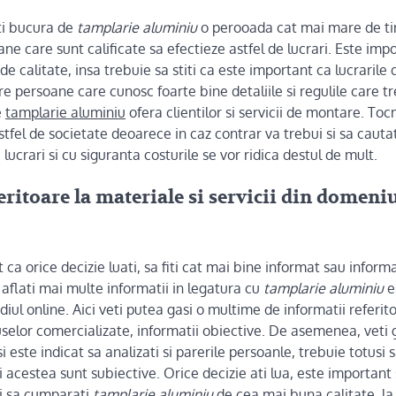
ti bucura de
tamplarie aluminiu
o perooada cat mai mare de tim
ane care sunt calificate sa efectieze astfel de lucrari. Este im
de calitate, insa trebuie sa stiti ca este important ca lucrarile
re persoane care cunosc foarte bine detaliile si regulile care t
e
tamplarie aluminiu
ofera clientilor si servicii de montare. To
astfel de societate deoarece in caz contrar va trebui si sa caut
lucrari si cu siguranta costurile se vor ridica destul de mult.
eritoare la materiale si servicii din domeni
 ca orice decizie luati, sa fiti cat mai bine informat sau infor
 aflati mai multe informatii in legatura cu
tamplarie aluminiu
e
diul online. Aici veti putea gasi o multime de informatii referit
uselor comercializate, informatii obiective. De asemenea, veti 
 este indicat sa analizati si parerile persoanle, trebuie totusi s
i acestea sunt subiective. Orice decizie ati lua, este important 
ti sa cumparati
tamplarie aluminiu
de cea mai buna calitate, la