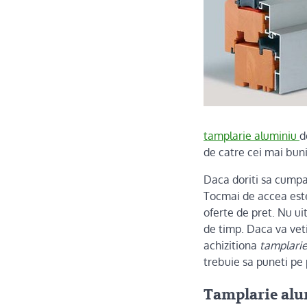
tamplarie aluminiu
d
de catre cei mai buni 
Daca doriti sa cump
Tocmai de accea est
oferte de pret. Nu ui
de timp. Daca va veti
achizitiona
tamplarie
trebuie sa puneti pe 
Tamplarie alum