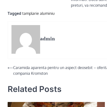
preturi, va recomand
Tagged
tamplarie aluminiu
admin
Post
⟵
Caramida aparenta pentru un aspect deosebit – oferita
compania Kromston
navigation
Related Posts