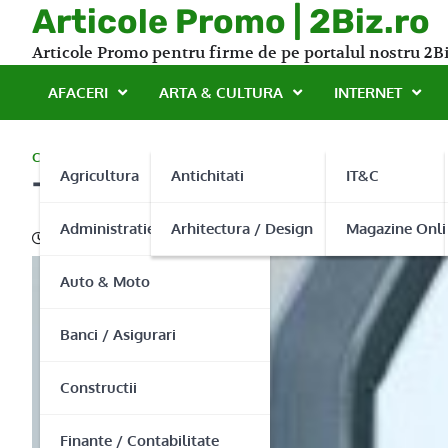
Skip
Articole Promo | 2Biz.ro
to
Articole Promo pentru firme de pe portalul nostru 2Bi
content
AFACERI
ARTA & CULTURA
INTERNET
CONSTRUCTII
Agricultura
Antichitati
IT&C
Tamplarie aluminiu si dive
Administratie Publica
Arhitectura / Design
Magazine Onli
24/11/2015
Auto & Moto
Banci / Asigurari
Constructii
Finante / Contabilitate