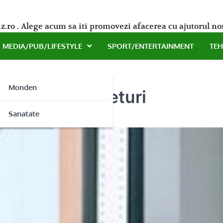
z.ro . Alege acum sa iti promovezi afacerea cu ajutorul no
MEDIA/PUB/LIFESTYLE
SPORT/ENTERTAINMENT
TE
Monden
rsitatea de preturi
ne
Sanatate