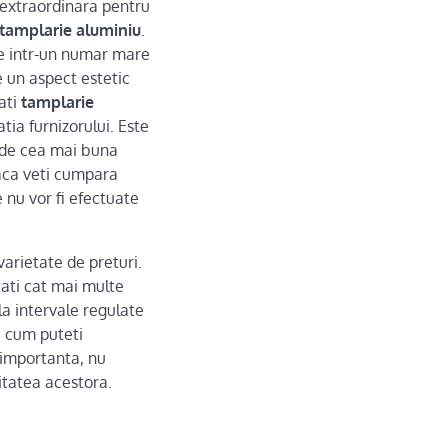
e extraordinara pentru
tamplarie aluminiu
.
ate intr-un numar mare
re un aspect estetic
ati
tamplarie
atia furnizorului. Este
 de cea mai buna
 daca veti cumpara
 nu vor fi efectuate
varietate de preturi.
ati cat mai multe
la intervale regulate
i cum puteti
 importanta, nu
litatea acestora.