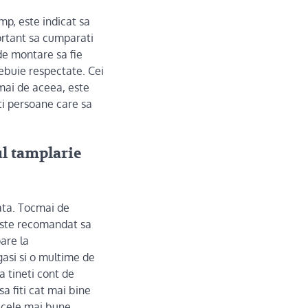
p, este indicat sa
portant sa cumparati
 de montare sa fie
rebuie respectate. Cei
cmai de aceea, este
ati persoane care sa
ul
tamplarie
mata. Tocmai de
ste recomandat sa
oare la
gasi si o multime de
a tineti cont de
sa fiti cat mai bine
 cele mai bune