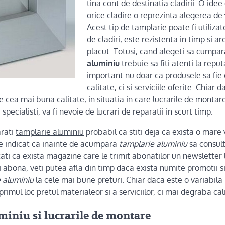
tina cont de destinatia cladirii. O ide
orice cladire o reprezinta alegerea de
Acest tip de tamplarie poate fi utiliz
de cladiri, este rezistenta in timp si a
placut. Totusi, cand alegeti sa cumpar
aluminiu
trebuie sa fiti atenti la reput
important nu doar ca produsele sa fie
calitate, ci si serviciile oferite. Chiar
e cea mai buna calitate, in situatia in care lucrarile de montare
specialisti, va fi nevoie de lucrari de reparatii in scurt timp.
arati
tamplarie aluminiu
probabil ca stiti deja ca exista o mare 
e indicat ca inainte de acumpara
tamplarie aluminiu
sa consult
tati ca exista magazine care le trimit abonatilor un newsletter 
 abona, veti putea afla din timp daca exista numite promotii s
 aluminiu
la cele mai bune preturi. Chiar daca este o variabila
primul loc pretul materialeor si a serviciilor, ci mai degraba ca
iniu si lucrarile de montare