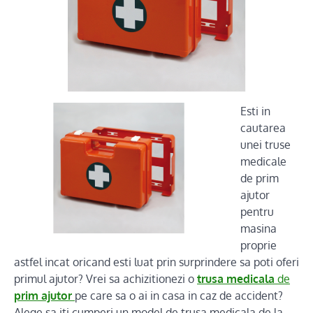
Esti in
cautarea
unei truse
medicale
de prim
ajutor
pentru
masina
proprie
astfel incat oricand esti luat prin surprindere sa poti oferi
primul ajutor? Vrei sa achizitionezi o
trusa medicala
de
prim ajutor
pe care sa o ai in casa in caz de accident?
Alege sa iti cumperi un model de trusa medicala de la