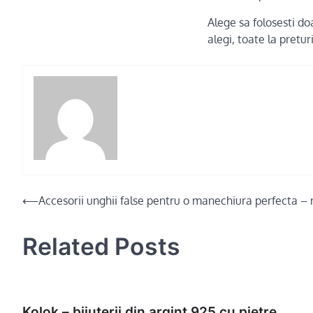
Alege sa folosesti doa
alegi, toate la pretur
Post
⟵
Accesorii unghii false pentru o manechiura perfecta – 
navigation
Related Posts
Kolok – bijuterii din argint 925 cu pietre