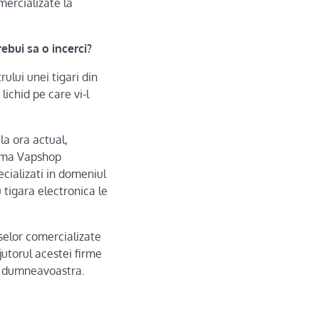
mercializate la
rebui sa o incerci?
rului unei tigari din
lichid pe care vi-l
la ora actual,
irma Vapshop
cializati in domeniul
 tigara electronica le
selor comercializate
jutorul acestei firme
lor dumneavoastra.