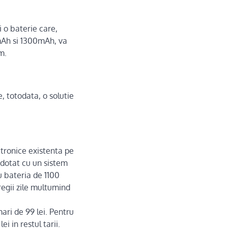
i o baterie care,
0mAh si 1300mAh, va
m.
e, totodata, o solutie
tronice existenta pe
 dotat cu un sistem
u bateria de 1100
egii zile multumind
ari de 99 lei. Pentru
i in restul tarii.