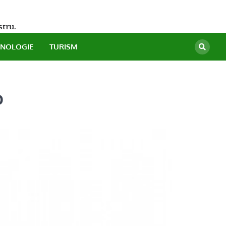
stru.
HNOLOGIE
TURISM
p