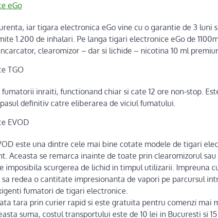
ice eGo
urenta, iar tigara electronica eGo vine cu o garantie de 3 luni s
mite 1.200 de inhalari. Pe langa tigari electronice eGo de 110
 incarcator, clearomizor – dar si lichide – nicotina 10 ml premiu
ice TGO
fumatorii inraiti, functionand chiar si cate 12 ore non-stop. Est
 pasul definitiv catre eliberarea de viciul fumatului.
ice EVOD
VOD este una dintre cele mai bine cotate modele de tigari elec
t. Aceasta se remarca inainte de toate prin clearomizorul sau
e imposibila scurgerea de lichid in timpul utilizarii. Impreuna c
sa redea o cantitate impresionanta de vapori pe parcursul intr
xigenti fumatori de tigari electronice.
oata tara prin curier rapid si este gratuita pentru comenzi mai m
ta suma, costul transportului este de 10 lei in Bucuresti si 15 le