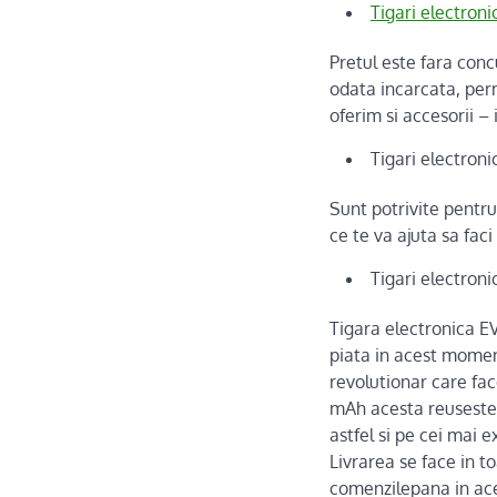
Tigari electron
Pretul este fara conc
odata incarcata, per
oferim si accesorii –
Tigari electron
Sunt potrivite pentru 
ce te va ajuta sa faci
Tigari electron
Tigara electronica E
piata in acest momen
revolutionar care fac
mAh acesta reuseste 
astfel si pe cei mai e
Livrarea se face in t
comenzilepana in aceas