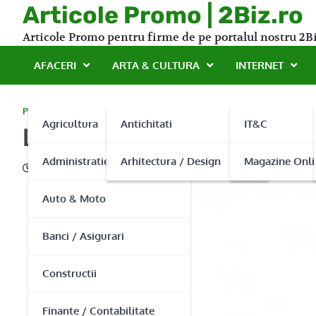
Skip
Articole Promo | 2Biz.ro
to
Articole Promo pentru firme de pe portalul nostru 2Bi
content
AFACERI
ARTA & CULTURA
INTERNET
PROMO
Agricultura
Antichitati
IT&C
Lasa-te de Fumat cu Tiga
Administratie Publica
Arhitectura / Design
Magazine Onli
28/10/2015
Auto & Moto
Banci / Asigurari
Constructii
Finante / Contabilitate