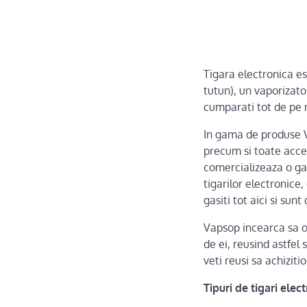
Tigara electronica est
tutun), un vaporizator
cumparati tot de pe 
In gama de produse Va
precum si toate acce
comercializeaza o ga
tigarilor electronice
gasiti tot aici si su
Vapsop incearca sa o
de ei, reusind astfel
veti reusi sa achizit
Tipuri de tigari ele