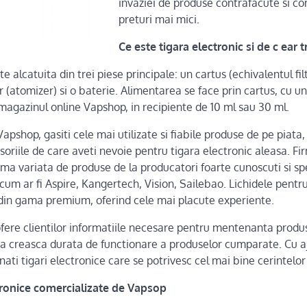
invaziei de produse contrafacute si co
preturi mai mici.
Ce este tigara electronic si de c ear t
e alcatuita din trei piese principale: un cartus (echivalentul filt
 (atomizer) si o baterie. Alimentarea se face prin cartus, cu un 
magazinul online Vapshop, in recipiente de 10 ml sau 30 ml.
pshop, gasiti cele mai utilizate si fiabile produse de pe piata, 
soriile de care aveti nevoie pentru tigara electronic aleasa. F
ma variata de produse de la producatori foarte cunoscuti si spe
, cum ar fi Aspire, Kangertech, Vision, Sailebao. Lichidele pentru
nt din gama premium, oferind cele mai placute experiente.
fere clientilor informatiile necesare pentru mentenanta produ
 sa creasca durata de functionare a produselor cumparate. Cu a
ionati tigari electronice care se potrivesc cel mai bine cerinte
ctronice comercializate de Vapsop