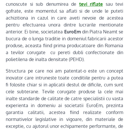
cunoscute si sub denumirea de
tevi riflate
sau tevi
gofrate, este momentul sa aflati si de unde le puteti
achizitiona in cazul in care aveti nevoie de acestea
pentru efectuarea unora dintre lucrarile mentionate
anterior. Ei bine, societatea
EuroEm
din Piatra Neamt se
bucura de o lunga traditie in domeniul fabricarii acestor
produse, aceasta fiind prima producatoare din Romania
a tevilor corugate cu pereti dubli confectionate din
polietilena de inalta densitate (PEHD).
Structura pe care noi am patentat-o este un concept
inovator care intruneste toate conditiile pentru a putea
fi folosite chiar si in aplicatii destul de dificile, cum sunt
cele subterane. Tevile corugate produse la cele mai
inalte standarde de calitate de catre specialistii cu vasta
experienta in domeniu ai societatii EuroEm, prezinta
garantia calitatii, acestea fiind realizate conform
normativelor legislative in vigoare, din materiale de
exceptie, cu ajutorul unor echipamente performante, de