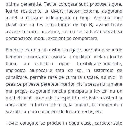
ultima generatie. Tevile corugate sunt produse sigure,
foarte rezistente la diversi factori externi, asigurand
astfel o utilizare indelungata in timp. Acestea sunt
clasificate ca tevi structurate de tip B, avand toate
avizele tehnice necesare, ce nu fac altceva decat sa
demonstreze modul excelent de comportare.
Peretele exterior al tevilor corugate, prezinta o serie de
beneficii importante: asigura o rigiditate inelara foarte
buna, un echilibru optim flexibilitate-rigiditate,
impiedica alunecarile fata de sol in sistemele de
canalizare, permite raze de curbura usoare, s.a.m.d. In
ceea ce priveste peretele interior, nici acesta nu ramane
mai prejos, asigurand functia principala a tevilor intr-un
mod eficient- aceea de transport fluide. Este rezistent la
abraziune, la factorii chimici, la impact, la temperaturi
scazute, are un coeficient de frecare redus, etc.
Tevile corugate se produc in doua clase, caracterizate