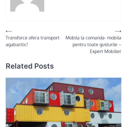
Post
⟵
⟶
Transforce ofera transport
Mobila la comanda- mobila
navigation
agabaritic!
pentru toate gusturile –
Expert Mobilier
Related Posts