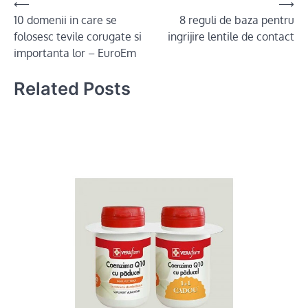
Post
⟵
⟶
10 domenii in care se
8 reguli de baza pentru
navigation
folosesc tevile corugate si
ingrijire lentile de contact
importanta lor – EuroEm
Related Posts