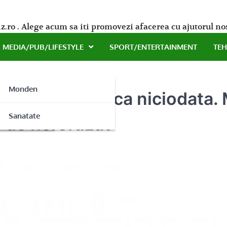
z.ro . Alege acum sa iti promovezi afacerea cu ajutorul no
MEDIA/PUB/LIFESTYLE
SPORT/ENTERTAINMENT
TE
Monden
e – mai simpla ca niciodata.
ne
Sanatate
e de nerefuzat