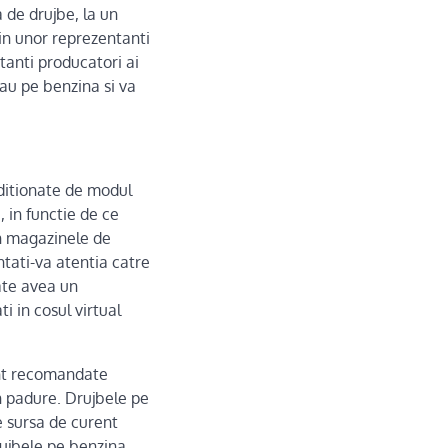
a de drujbe, la un
tin unor reprezentanti
anti producatori ai
au pe benzina si va
nditionate de modul
, in functie de ce
in magazinele de
ntati-va atentia catre
ate avea un
i in cosul virtual
unt recomandate
in padure. Drujbele pe
e sursa de curent
Drujbele pe benzina