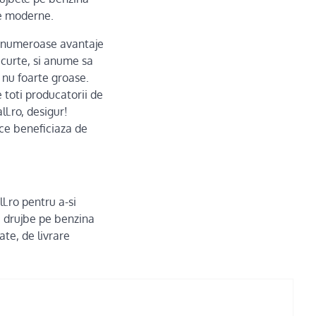
re moderne.
ra numeroase avantaje
 curte, si anume sa
e nu foarte groase.
 toti producatorii de
l.ro, desigur!
 ce beneficiaza de
l.ro pentru a-si
ti drujbe pe benzina
ate, de livrare