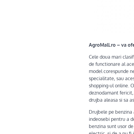
AgroMall.ro – va ofe
Cele doua mari clasi
de functionare al aces
model corespunde nec
specialitate, sau ace
shopping-ul online. 
deznodamant fericit, s
drujba aleasa si sa as
Drujbele pe benzina 
indeosebi pentru a dob
benzina sunt usor de 
electric, si de a nu 