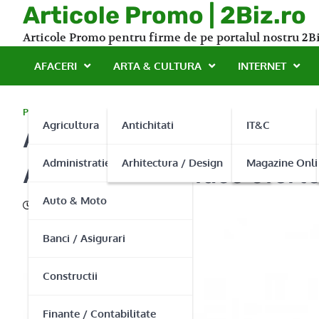
Skip
Articole Promo | 2Biz.ro
to
Articole Promo pentru firme de pe portalul nostru 2Bi
content
AFACERI
ARTA & CULTURA
INTERNET
PROMO
Agricultura
Antichitati
IT&C
Achizitionarea unei drujb
Administratie Publica
Arhitectura / Design
Magazine Onli
AgroMall.ro va face ofert
Auto & Moto
28/11/2015
Banci / Asigurari
Constructii
Finante / Contabilitate