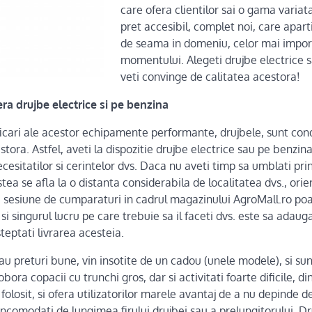
care ofera clientilor sai o gama variat
pret accesibil, complet noi, care apar
de seama in domeniu, celor mai import
momentului. Alegeti drujbe electrice s
veti convinge de calitatea acestora!
ra drujbe electrice si pe benzina
ficari ale acestor echipamente performante, drujbele, sunt co
tora. Astfel, aveti la dispozitie drujbe electrice sau pe benzina
esitatilor si cerintelor dvs. Daca nu aveti timp sa umblati pr
stea se afla la o distanta considerabila de localitatea dvs., orie
O sesiune de cumparaturi in cadrul magazinului AgroMall.ro po
i singurul lucru pe care trebuie sa il faceti dvs. este sa adaugat
teptati livrarea acesteia.
au preturi bune, vin insotite de un cadou (unele modele), si s
ora copacii cu trunchi gros, dar si activitati foarte dificile, d
folosit, si ofera utilizatorilor marele avantaj de a nu depinde d
fi incomodati de lungimea firului drujbei sau a prelungitorului. 