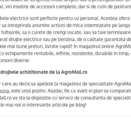
, vin insotite de accesorii complete, dar si de cutii de pastra
ujbele electrice sunt perfecte pentru uz personal. Acestea ofe
r sa intreprinda anumite actiuni de mica insemnatate pe langa
 tufisurile, sa ii curete de crengi uscate, sau sa taie lemnisoar
at drujbe electrice sau pe benzina, de o calitate garantata de
ele mai bune preturi, livrate rapid? In magazinul online AgroMal
cu echipamente rentabile, ieftine, rezistente, durabile in timp,
cesorii diverse.
 drujbele achizitionate de la AgroMall.ro
r care au decis sa apeleze la magazinul de specialitate AgroMal
buna
, este unul pozitiv. Asadar, fie ca aveti in plan sa cumpara
l.ro va sta la dispozitie cu servicii de consultanta de specialit
ele mai noi si interesante articole pe blog!