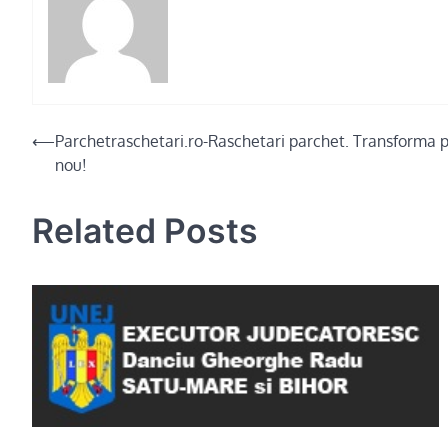
Post
⟵
Parchetraschetari.ro-Raschetari parchet. Transforma pa
nou!
navigation
Related Posts