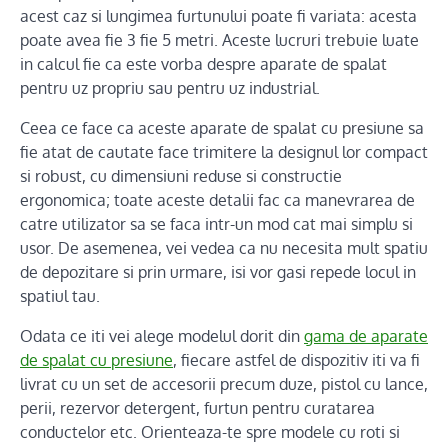
acest caz si lungimea furtunului poate fi variata: acesta
poate avea fie 3 fie 5 metri. Aceste lucruri trebuie luate
in calcul fie ca este vorba despre aparate de spalat
pentru uz propriu sau pentru uz industrial.
Ceea ce face ca aceste aparate de spalat cu presiune sa
fie atat de cautate face trimitere la designul lor compact
si robust, cu dimensiuni reduse si constructie
ergonomica; toate aceste detalii fac ca manevrarea de
catre utilizator sa se faca intr-un mod cat mai simplu si
usor. De asemenea, vei vedea ca nu necesita mult spatiu
de depozitare si prin urmare, isi vor gasi repede locul in
spatiul tau.
Odata ce iti vei alege modelul dorit din
gama de aparate
de spalat cu presiune
, fiecare astfel de dispozitiv iti va fi
livrat cu un set de accesorii precum duze, pistol cu lance,
perii, rezervor detergent, furtun pentru curatarea
conductelor etc. Orienteaza-te spre modele cu roti si