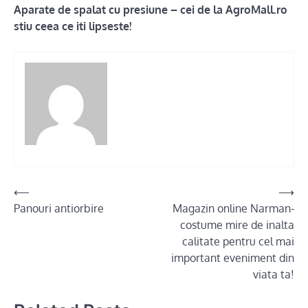
Aparate de spalat cu presiune – cei de la AgroMall.ro
stiu ceea ce iti lipseste!
Post
⟵
⟶
Panouri antiorbire
Magazin online Narman-
navigation
costume mire de inalta
calitate pentru cel mai
important eveniment din
viata ta!