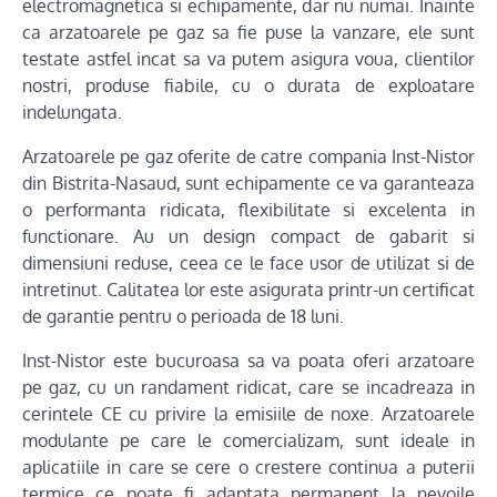
electromagnetica si echipamente, dar nu numai. Inainte
ca arzatoarele pe gaz sa fie puse la vanzare, ele sunt
testate astfel incat sa va putem asigura voua, clientilor
nostri, produse fiabile, cu o durata de exploatare
indelungata.
Arzatoarele pe gaz oferite de catre compania Inst-Nistor
din Bistrita-Nasaud, sunt echipamente ce va garanteaza
o performanta ridicata, flexibilitate si excelenta in
functionare. Au un design compact de gabarit si
dimensiuni reduse, ceea ce le face usor de utilizat si de
intretinut. Calitatea lor este asigurata printr-un certificat
de garantie pentru o perioada de 18 luni.
Inst-Nistor este bucuroasa sa va poata oferi arzatoare
pe gaz, cu un randament ridicat, care se incadreaza in
cerintele CE cu privire la emisiile de noxe. Arzatoarele
modulante pe care le comercializam, sunt ideale in
aplicatiile in care se cere o crestere continua a puterii
termice ce poate fi adaptata permanent la nevoile