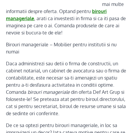
mai multe
informatii despre oferta. Optand pentru
birouri
manageriale
, arati ca investesti in firma si ca iti pasa de
imaginea pe care o ai. Comanda produsele de care ai
nevoie si bucura-te de ele!
Birouri manageriale – Mobilier pentru institutii si nu
numai
Daca administrezi sau detii o firma de constructii, un
cabinet notarial, un cabinet de avocatura sau o firma de
contabilitate, este necesar sa-ti amenajezi un spatiu
pentru a-ti desfasura activitatea in conditii optime.
Comanda
birouri manageriale
din oferta Def Art Grup si
foloseste-le! Se preteaza atat pentru biroul directorului,
cat si pentru secretariat, biroul de resurse umane si sala
de sedinte ori conferinte.
De ce sa optezi pentru birouri manageriale, in loc sa
improvizezi un decor? Iata cateva motive pentru care se