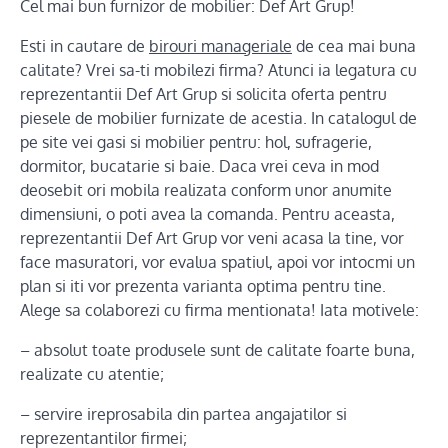
Cel mai bun furnizor de mobilier: Def Art Grup!
Esti in cautare de
birouri manageriale
de cea mai buna
calitate? Vrei sa-ti mobilezi firma? Atunci ia legatura cu
reprezentantii Def Art Grup si solicita oferta pentru
piesele de mobilier furnizate de acestia. In catalogul de
pe site vei gasi si mobilier pentru: hol, sufragerie,
dormitor, bucatarie si baie. Daca vrei ceva in mod
deosebit ori mobila realizata conform unor anumite
dimensiuni, o poti avea la comanda. Pentru aceasta,
reprezentantii Def Art Grup vor veni acasa la tine, vor
face masuratori, vor evalua spatiul, apoi vor intocmi un
plan si iti vor prezenta varianta optima pentru tine.
Alege sa colaborezi cu firma mentionata! Iata motivele:
– absolut toate produsele sunt de calitate foarte buna,
realizate cu atentie;
– servire ireprosabila din partea angajatilor si
reprezentantilor firmei;