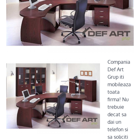
Compania
Def Art
Grup iti
mobileaza
toata
firma! Nu
trebuie
decat sa
dai un
telefon si
sa soliciti