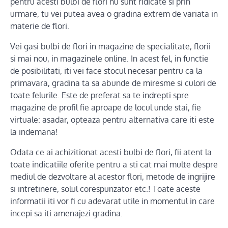
pentru acesti bulbi de flori nu sunt ridicate si prin
urmare, tu vei putea avea o gradina extrem de variata in
materie de flori.
Vei gasi bulbi de flori in magazine de specialitate, florii
si mai nou, in magazinele online. In acest fel, in functie
de posibilitati, iti vei face stocul necesar pentru ca la
primavara, gradina ta sa abunde de miresme si culori de
toate felurile. Este de preferat sa te indrepti spre
magazine de profil fie aproape de locul unde stai, fie
virtuale: asadar, opteaza pentru alternativa care iti este
la indemana!
Odata ce ai achizitionat acesti bulbi de flori, fii atent la
toate indicatiile oferite pentru a sti cat mai multe despre
mediul de dezvoltare al acestor flori, metode de ingrijire
si intretinere, solul corespunzator etc.! Toate aceste
informatii iti vor fi cu adevarat utile in momentul in care
incepi sa iti amenajezi gradina.