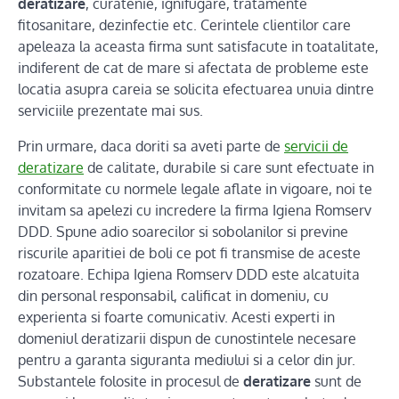
deratizare
, curatenie, ignifugare, tratamente
fitosanitare, dezinfectie etc. Cerintele clientilor care
apeleaza la aceasta firma sunt satisfacute in toatalitate,
indiferent de cat de mare si afectata de probleme este
locatia asupra careia se solicita efectuarea unuia dintre
serviciile prezentate mai sus.
Prin urmare, daca doriti sa aveti parte de
servicii de
deratizare
de calitate, durabile si care sunt efectuate in
conformitate cu normele legale aflate in vigoare, noi te
invitam sa apelezi cu incredere la firma Igiena Romserv
DDD. Spune adio soarecilor si sobolanilor si previne
riscurile aparitiei de boli ce pot fi transmise de aceste
rozatoare. Echipa Igiena Romserv DDD este alcatuita
din personal responsabil, calificat in domeniu, cu
experienta si foarte comunicativ. Acesti experti in
domeniul deratizarii dispun de cunostintele necesare
pentru a garanta siguranta mediului si a celor din jur.
Substantele folosite in procesul de
deratizare
sunt de