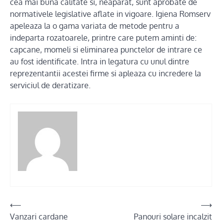
cea mai buna calitate si, neaparat, sunt aprobate de
normativele legislative aflate in vigoare. Igiena Romserv
apeleaza la o gama variata de metode pentru a
indeparta rozatoarele, printre care putem aminti de:
capcane, momeli si eliminarea punctelor de intrare ce
au fost identificate. Intra in legatura cu unul dintre
reprezentantii acestei firme si apleaza cu incredere la
serviciul de deratizare.
Post
⟵
⟶
Vanzari cardane
Panouri solare incalzit
navigation