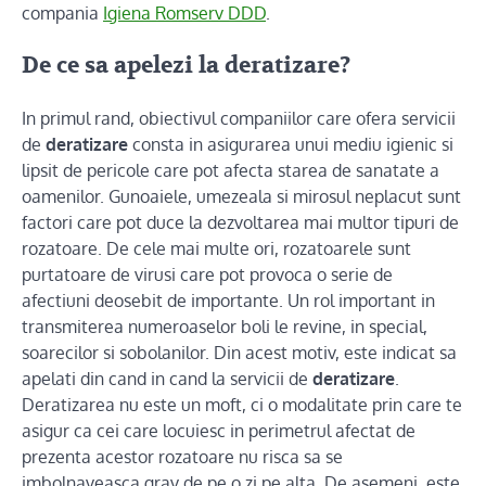
compania
Igiena Romserv DDD
.
De ce sa apelezi la deratizare?
In primul rand, obiectivul companiilor care ofera servicii
de
deratizare
consta in asigurarea unui mediu igienic si
lipsit de pericole care pot afecta starea de sanatate a
oamenilor. Gunoaiele, umezeala si mirosul neplacut sunt
factori care pot duce la dezvoltarea mai multor tipuri de
rozatoare. De cele mai multe ori, rozatoarele sunt
purtatoare de virusi care pot provoca o serie de
afectiuni deosebit de importante. Un rol important in
transmiterea numeroaselor boli le revine, in special,
soarecilor si sobolanilor. Din acest motiv, este indicat sa
apelati din cand in cand la servicii de
deratizare
.
Deratizarea nu este un moft, ci o modalitate prin care te
asigur ca cei care locuiesc in perimetrul afectat de
prezenta acestor rozatoare nu risca sa se
imbolnaveasca grav de pe o zi pe alta. De asemeni, este