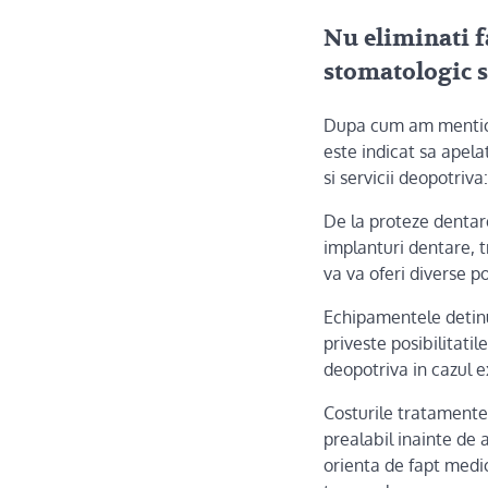
Nu eliminati fa
stomatologic s
Dupa cum am mentiona
este indicat sa apela
si servicii deopotriva
De la proteze dentar
implanturi dentare, t
va va oferi diverse p
Echipamentele detinu
priveste posibilitatil
deopotriva in cazul 
Costurile tratamentel
prealabil inainte de 
orienta de fapt medic