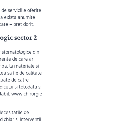
de serviciile oferite
 ca exista anumite
tate – pret dorit.
ogic sector 2
r stomatologice din
erente de care ar
mba, la materiale si
a sa fie de calitate
tuate de catre
icului si totodata si
labil:
www.chirurgie-
Necesitatile de
 chiar si interventii