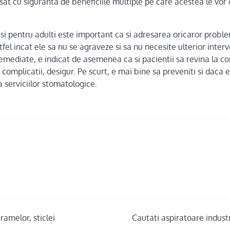
t cu siguranta de beneficiile multiple pe care acestea le vor 
 si pentru adulti este important ca si adresarea oricaror probl
tfel incat ele sa nu se agraveze si sa nu necesite ulterior interv
mediate, e indicat de asemenea ca si pacientii sa revina la co
complicatii, desigur. Pe scurt, e mai bine sa preveniti si daca e
a serviciilor stomatologice.
ramelor, sticlei
Cautati aspiratoare industr