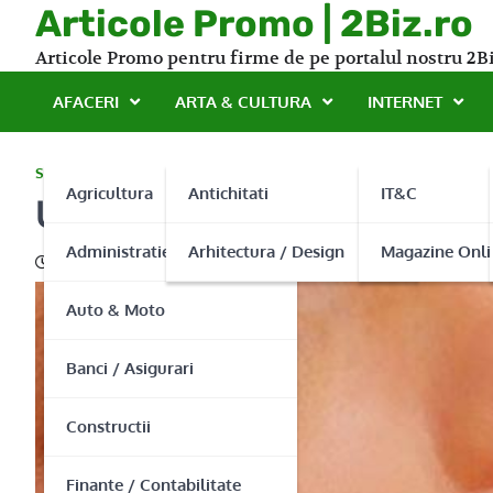
Skip
Articole Promo | 2Biz.ro
to
Articole Promo pentru firme de pe portalul nostru 2Bi
content
AFACERI
ARTA & CULTURA
INTERNET
SANATATE
Agricultura
Antichitati
IT&C
Un cabinet stomatologic s
Administratie Publica
Arhitectura / Design
Magazine Onli
09/11/2016
Auto & Moto
Banci / Asigurari
Constructii
Finante / Contabilitate