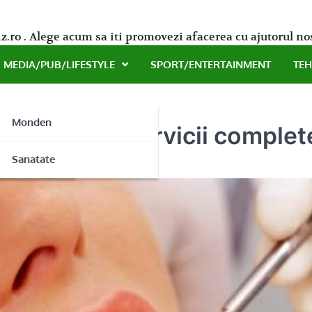
z.ro . Alege acum sa iti promovezi afacerea cu ajutorul no
MEDIA/PUB/LIFESTYLE
SPORT/ENTERTAINMENT
TE
Monden
ector 2 cu servicii complet
ne
Sanatate