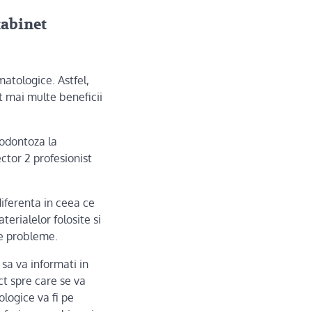
cabinet
atologice. Astfel,
t mai multe beneficii
rodontoza la
ector 2 profesionist
iferenta in ceea ce
terialelor folosite si
le probleme.
 sa va informati in
ct spre care se va
ologice va fi pe