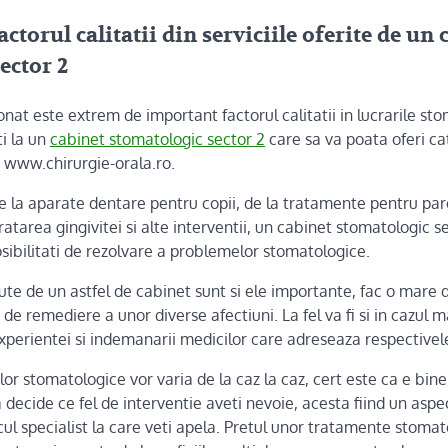
ctorul calitatii din serviciile oferite de un 
ector 2
t este extrem de important factorul calitatii in lucrarile stom
ti la un
cabinet stomatologic sector 2
care sa va poata oferi ca
:
www.chirurgie-orala.ro
.
e la aparate dentare pentru copii, de la tratamente pentru pa
ratarea gingivitei si alte interventii, un cabinet stomatologic s
osibilitati de rezolvare a problemelor stomatologice.
te de un astfel de cabinet sunt si ele importante, fac o mare d
e de remediere a unor diverse afectiuni. La fel va fi si in cazul ma
experientei si indemanarii medicilor care adreseaza respective
or stomatologice vor varia de la caz la caz, cert este ca e bine
a decide ce fel de interventie aveti nevoie, acesta fiind un aspe
ul specialist la care veti apela. Pretul unor tratamente stomat