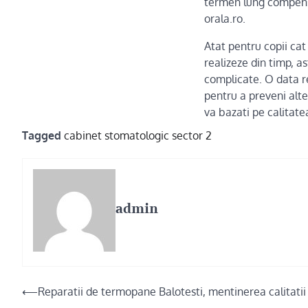
termen lung compensa
orala.ro
.
Atat pentru copii cat
realizeze din timp, as
complicate. O data re
pentru a preveni alte 
va bazati pe calitate
Tagged
cabinet stomatologic sector 2
admin
Post
⟵
Reparatii de termopane Balotesti, mentinerea calitatii 