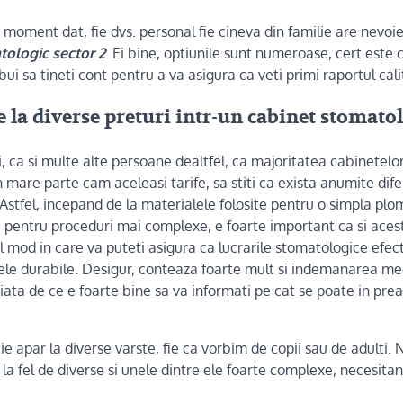
 moment dat, fie dvs. personal fie cineva din familie are nevoie 
tologic sector 2
. Ei bine, optiunile sunt numeroase, cert este
ebui sa tineti cont pentru a va asigura ca veti primi raportul cali
e la diverse preturi intr-un cabinet stomatol
, ca si multe alte persoane dealtfel, ca majoritatea cabinetelo
n mare parte cam aceleasi tarife, sa stiti ca exista anumite dif
. Astfel, incepand de la materialele folosite pentru o simpla plo
 pentru proceduri mai complexe, e foarte important ca si aceste
l mod in care va puteti asigura ca lucrarile stomatologice efec
 unele durabile. Desigur, conteaza foarte mult si indemanarea med
iata de ce e foarte bine sa va informati pe cat se poate in prea
e apar la diverse varste, fie ca vorbim de copii sau de adulti. 
la fel de diverse si unele dintre ele foarte complexe, necesitand