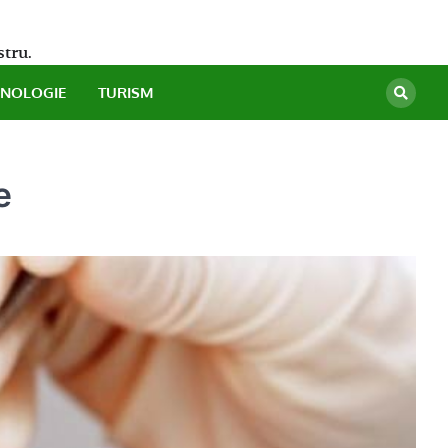
stru.
HNOLOGIE
TURISM
e