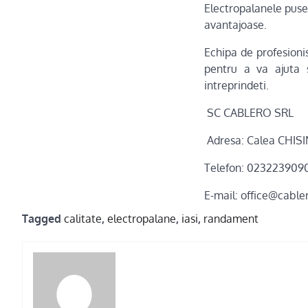
Electropalanele puse 
avantajoase.
Echipa de profesioni
pentru a va ajuta sa
intreprindeti.
SC CABLERO SRL
Adresa: Calea CHISI
Telefon: 023223909
E-mail: office@cable
Tagged
calitate
,
electropalane
,
iasi
,
randament