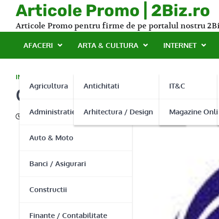
Skip
Articole Promo | 2Biz.ro
to
Articole Promo pentru firme de pe portalul nostru 2Bi
content
AFACERI
ARTA & CULTURA
INTERNET
INDUSTRIE
Agricultura
Antichitati
IT&C
Cablero va usureaza mun
Administratie Publica
Arhitectura / Design
Magazine Onli
13/06/2013
Auto & Moto
Banci / Asigurari
Constructii
Finante / Contabilitate