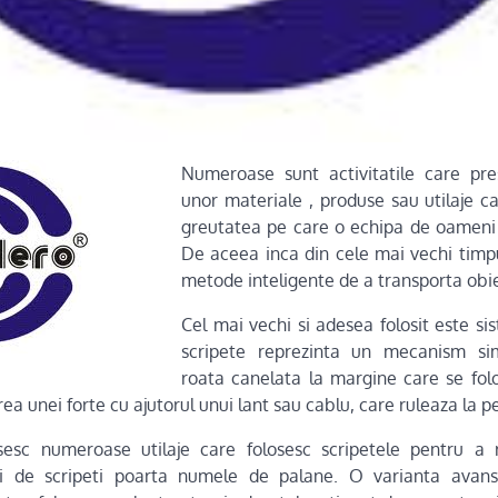
Numeroase sunt activitatile care pr
unor materiale , produse sau utilaje 
greutatea pe care o echipa de oameni 
De aceea inca din cele mai vechi timp
metode inteligente de a transporta obie
Cel mai vechi si adesea folosit este si
scripete reprezinta un mecanism sim
roata canelata la margine care se fol
rea unei forte cu ajutorul unui lant sau cablu, care ruleaza la per
osesc numeroase utilaje care folosesc scripetele pentru a r
tii de scripeti poarta numele de palane. O varianta avans