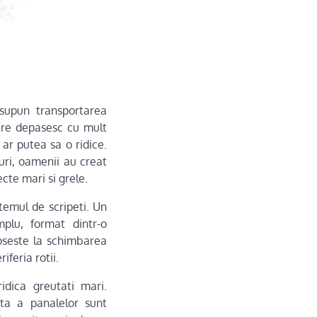
esupun transportarea
care depasesc cu mult
ar putea sa o ridice.
uri, oamenii au creat
cte mari si grele.
stemul de scripeti. Un
plu, format dintr-o
oseste la schimbarea
iferia rotii.
idica greutati mari.
ta a panalelor sunt