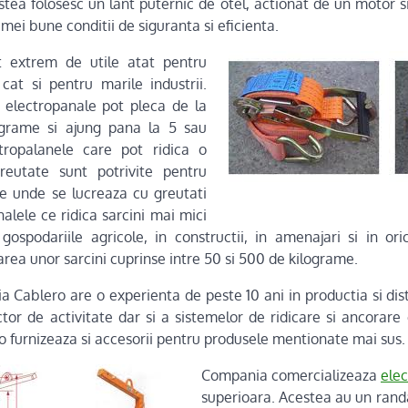
stea folosesc un lant puternic de otel, actionat de un motor 
 mei bune conditii de siguranta si eficienta.
t extrem de utile atat pentru
 cat si pentru marile industrii.
e electropanale pot pleca de la
ograme si ajung pana la 5 sau
tropalanele care pot ridica o
eutate sunt potrivite pentru
ale unde se lucreaza cu greutati
nalele ce ridica sarcini mai mici
 gospodariile agricole, in constructii, in amenajari si in o
rea unor sarcini cuprinse intre 50 si 500 de kilograme.
 Cablero are o experienta de peste 10 ani in productia si distr
tor de activitate dar si a sistemelor de ridicare si ancorare 
ro furnizeaza si accesorii pentru produsele mentionate mai sus.
Compania comercializeaza
ele
superioara. Acestea au un ran