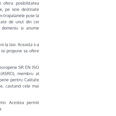
 ofera posibilitatea
le, pe sine destinate
lectropalanele puse la
icate de unul din cei
n domeniu si anume
i la Iasi. Aceasta s-a
 isi propune sa ofere
e europene SR EN ISO
a (ASRO), membru al
pene pentru Calitate
te, cautand cele mai
tin. Acestea permit
a.