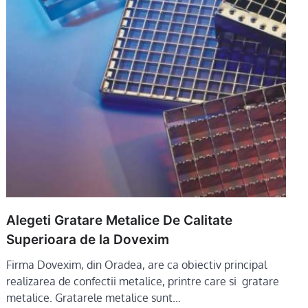
Alegeti Gratare Metalice De Calitate
Superioara de la Dovexim
Firma Dovexim, din Oradea, are ca obiectiv principal
realizarea de confectii metalice, printre care si gratare
metalice. Gratarele metalice sunt…