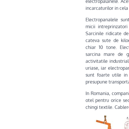
electropalanele. Ace
incarcaturilor in cela
Electropanalele sun
micii intreprinzatori
Sarcinile ridicate d
cateva sute de kil
chiar 10 tone. Elec
sarcina mare de gr
activitatile industri
uriase, iar electropa
sunt foarte utile in
presupune transporta
In Romania, compania
otel pentru orice sec
chingi textile. Cable