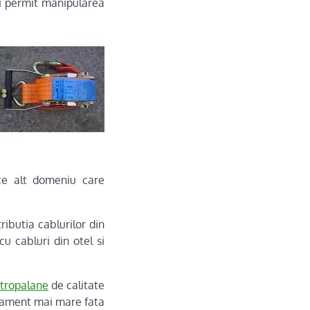
si permit manipularea
rice alt domeniu care
ibutia cablurilor din
cu cabluri din otel si
ctropalane
de calitate
dament mai mare fata