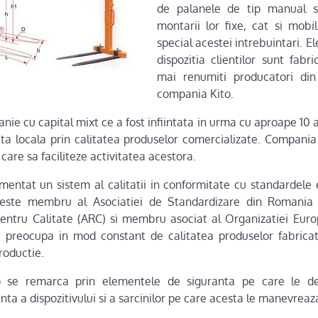
de palanele de tip manual si
montarii lor fixe, cat si mobi
special acestei intrebuintari. E
dispozitia clientilor sunt fabr
mai renumiti producatori di
compania Kito.
ie cu capital mixt ce a fost infiintata in urma cu aproape 10 an
a locala prin calitatea produselor comercializate. Compania
 care sa faciliteze activitatea acestora.
entat un sistem al calitatii in conformitate cu standardel
 este membru al Asociatiei de Standardizare din Romani
entru Calitate (ARC) si membru asociat al Organizatiei Euro
preocupa in mod constant de calitatea produselor fabrica
roductie.
to se remarca prin elementele de siguranta pe care le de
nta a dispozitivului si a sarcinilor pe care acesta le manevreaz