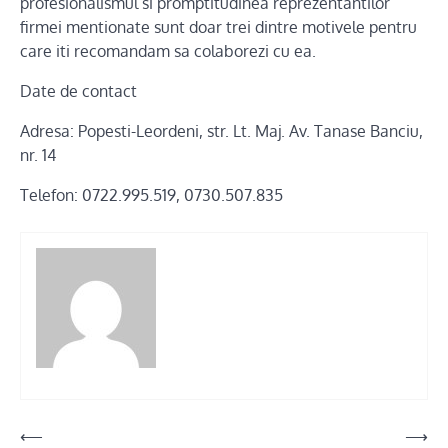
profesionalismul si promptitudinea reprezentantilor
firmei mentionate sunt doar trei dintre motivele pentru
care iti recomandam sa colaborezi cu ea.
Date de contact
Adresa: Popesti-Leordeni, str. Lt. Maj. Av. Tanase Banciu,
nr. 14
Telefon: 0722.995.519, 0730.507.835
Post
⟵
⟶