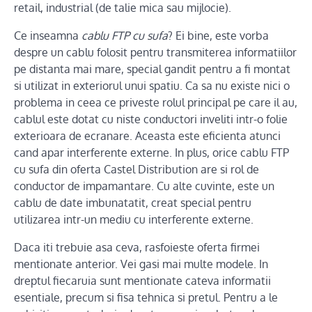
retail, industrial (de talie mica sau mijlocie).
Ce inseamna
cablu FTP cu sufa
? Ei bine, este vorba
despre un cablu folosit pentru transmiterea informatiilor
pe distanta mai mare, special gandit pentru a fi montat
si utilizat in exteriorul unui spatiu. Ca sa nu existe nici o
problema in ceea ce priveste rolul principal pe care il au,
cablul este dotat cu niste conductori inveliti intr-o folie
exterioara de ecranare. Aceasta este eficienta atunci
cand apar interferente externe. In plus, orice cablu FTP
cu sufa din oferta Castel Distribution are si rol de
conductor de impamantare. Cu alte cuvinte, este un
cablu de date imbunatatit, creat special pentru
utilizarea intr-un mediu cu interferente externe.
Daca iti trebuie asa ceva, rasfoieste oferta firmei
mentionate anterior. Vei gasi mai multe modele. In
dreptul fiecaruia sunt mentionate cateva informatii
esentiale, precum si fisa tehnica si pretul. Pentru a le