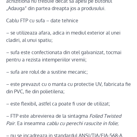
achizitiona nu trebuie decat sa apesi pe butonul
„Adauga” din partea dreapta jos a produsului.
Cablu FTP cu sufa – date tehnice
– se utilizeaza afara, adica in mediul exterior al unei
cladiri, al unui spatiu;
– sufa este confectionata din otel galvanizat, tocmai
pentru a rezista intemperiilor vremii;
– sufa are rolul de a sustine mecanic;
– este prevazut cu o manta cu protectie UV, fabricata fie
din PVC, fie din polietilena;
– este flexibil, astfel ca poate fi usor de utilizat;
– FTP este abrevierea de la sintagma
Foiled Twisted
Pair
. Ea inseamna
cablu cu perechi rasucite in folie
;
– nu se incadreaza in standardul ANSI/TIA/EIA-568-A.