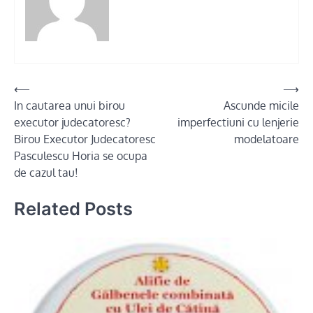
Post
⟵
⟶
In cautarea unui birou
Ascunde micile
navigation
executor judecatoresc?
imperfectiuni cu lenjerie
Birou Executor Judecatoresc
modelatoare
Pasculescu Horia se ocupa
de cazul tau!
Related Posts