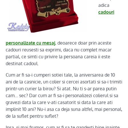
adica
cadouri
personalizate cu mesaj
, deoarece doar prin aceste
cadouri reusesti sa exprimi, daca nu complet macar
partial, ce simti cu privire la persoana careia ii este
destinat cadoul.
Cum ar fi sa-i cumperi sotiei tale, la aniversarea de 10
ani de la casnicie, un colier si cercei asortati si sa-i trimiti
printr-un curier la birou? Si atat. Nu ti s-ar parea putin
cam… sec? Dar cum ar fi sa-i personalizezi colierul si sa
gravezi data la care v-ati casatorit si data la care ati
implinit 10 ani? Nu-i asa ca deja suna altfel, mai personal,
de la suflet pentru suflet?
Insa, si mai frumos, cum ar fi sa te gandesti bine inainte