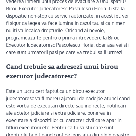
vederea initierii unui proces de evacuare a unui spatiu?
Birou Executor Judecatoresc Pasculescu Horia iti sta la
dispozitie non-stop cu servicii autorizate; in acest fel, vei
fi sigur ca legea va face lumina in cazul tau si ca nimeni
nu iti va incalca drepturile. Oricand ai nevoie,
programeaza-te pentru o prima intrevedere la Birou
Executor Judecatoresc Pasculescu Horia; doar asa vei sti
care sunt urmatorii pasi pe care va trebui sa ii urmezi.
Cand trebuie sa adresezi unui birou
executor judecatoresc?
Este un lucru cert faptul ca un birou executor
judecatoresc va fi mereu ajutorul de nadejde atunci cand
este vorba de executari directe sau indirecte, notificari
ale actelor judiciare si extrajudiciare, punerea in
executare a dispozitiilor cu caracter civil care apar in
titluri executorii etc. Pentru ca tu sa stii care sunt
drepturile tale tinand cont de legislatia din zilele noastre