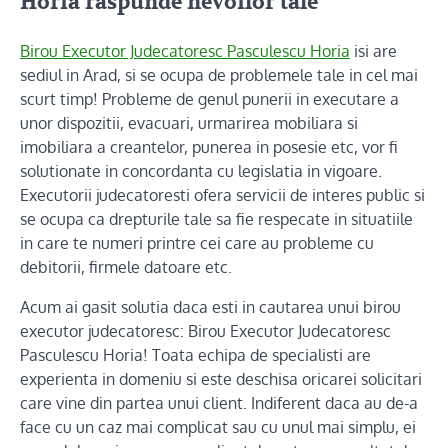
Horia raspunde nevoilor tale
Birou Executor Judecatoresc Pasculescu Horia
isi are
sediul in Arad, si se ocupa de problemele tale in cel mai
scurt timp! Probleme de genul punerii in executare a
unor dispozitii, evacuari, urmarirea mobiliara si
imobiliara a creantelor, punerea in posesie etc, vor fi
solutionate in concordanta cu legislatia in vigoare.
Executorii judecatoresti ofera servicii de interes public si
se ocupa ca drepturile tale sa fie respecate in situatiile
in care te numeri printre cei care au probleme cu
debitorii, firmele datoare etc.
Acum ai gasit solutia daca esti in cautarea unui birou
executor judecatoresc: Birou Executor Judecatoresc
Pasculescu Horia! Toata echipa de specialisti are
experienta in domeniu si este deschisa oricarei solicitari
care vine din partea unui client. Indiferent daca au de-a
face cu un caz mai complicat sau cu unul mai simplu, ei