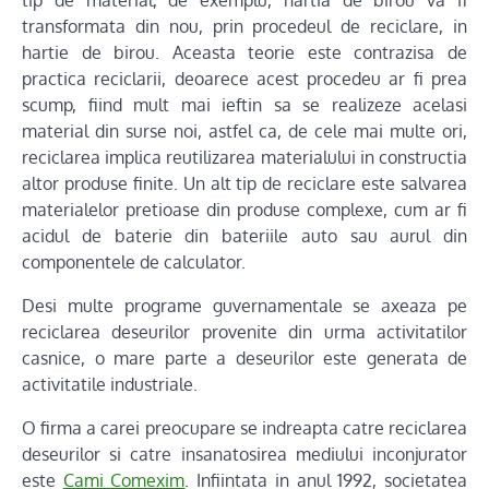
tip de material, de exemplu, hartia de birou va fi
transformata din nou, prin procedeul de reciclare, in
hartie de birou. Aceasta teorie este contrazisa de
practica reciclarii, deoarece acest procedeu ar fi prea
scump, fiind mult mai ieftin sa se realizeze acelasi
material din surse noi, astfel ca, de cele mai multe ori,
reciclarea implica reutilizarea materialului in constructia
altor produse finite. Un alt tip de reciclare este salvarea
materialelor pretioase din produse complexe, cum ar fi
acidul de baterie din bateriile auto sau aurul din
componentele de calculator.
Desi multe programe guvernamentale se axeaza pe
reciclarea deseurilor provenite din urma activitatilor
casnice, o mare parte a deseurilor este generata de
activitatile industriale.
O firma a carei preocupare se indreapta catre reciclarea
deseurilor si catre insanatosirea mediului inconjurator
este
Cami Comexim
. Infiintata in anul 1992, societatea