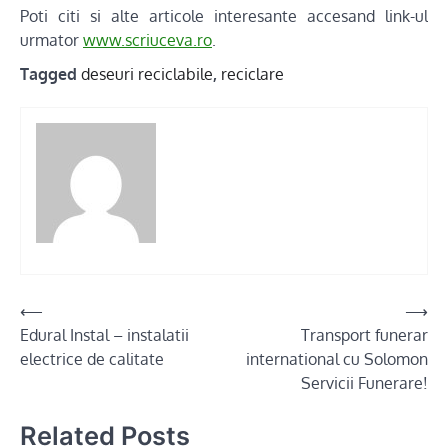
Poti citi si alte articole interesante accesand link-ul
urmator
www.scriuceva.ro
.
Tagged
deseuri reciclabile
,
reciclare
Post
⟵
⟶
Edural Instal – instalatii
Transport funerar
navigation
electrice de calitate
international cu Solomon
Servicii Funerare!
Related Posts